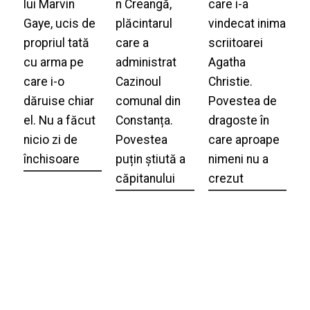
lui Marvin
n Creangă,
care i-a
Gaye, ucis de
plăcintarul
vindecat inima
propriul tată
care a
scriitoarei
cu arma pe
administrat
Agatha
care i-o
Cazinoul
Christie.
dăruise chiar
comunal din
Povestea de
el. Nu a făcut
Constanța.
dragoste în
nicio zi de
Povestea
care aproape
închisoare
puțin știută a
nimeni nu a
căpitanului
crezut