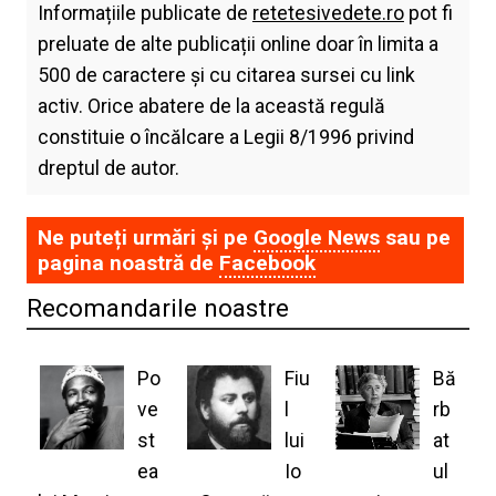
Informațiile publicate de
retetesivedete.ro
pot fi
preluate de alte publicații online doar în limita a
500 de caractere și cu citarea sursei cu link
activ. Orice abatere de la această regulă
constituie o încălcare a Legii 8/1996 privind
dreptul de autor.
Ne puteți urmări și pe
Google News
sau pe
pagina noastră de
Facebook
Recomandarile noastre
Po
Fiu
Bă
ve
l
rb
st
lui
at
ea
Io
ul