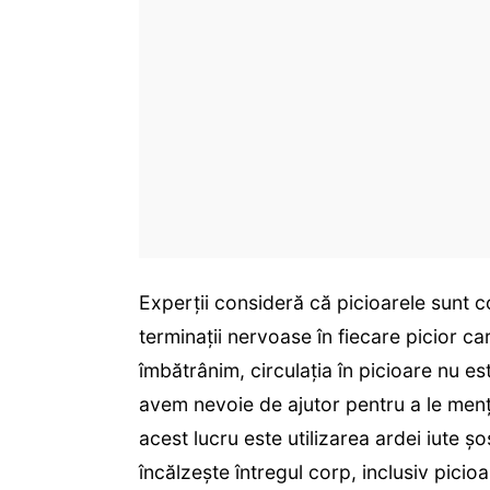
Experții consideră că picioarele sunt c
terminații nervoase în fiecare picior 
îmbătrânim, circulația în picioare nu es
avem nevoie de ajutor pentru a le menț
acest lucru este utilizarea ardei iute 
încălzește întregul corp, inclusiv pici