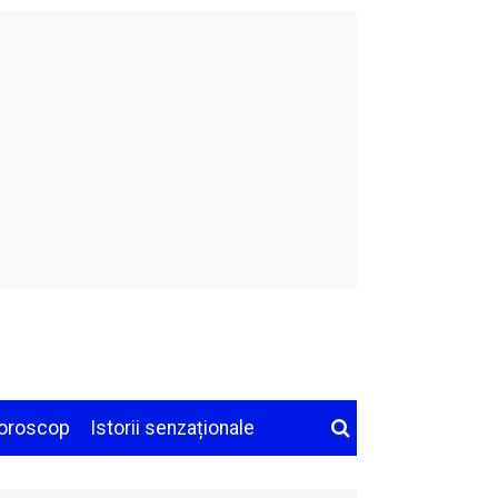
oroscop
Istorii senzaționale