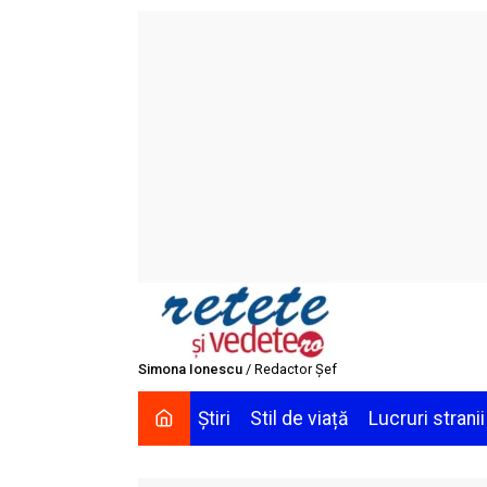
Skip
to
content
Simona Ionescu
/ Redactor Șef
Știri
Stil de viață
Lucruri stranii