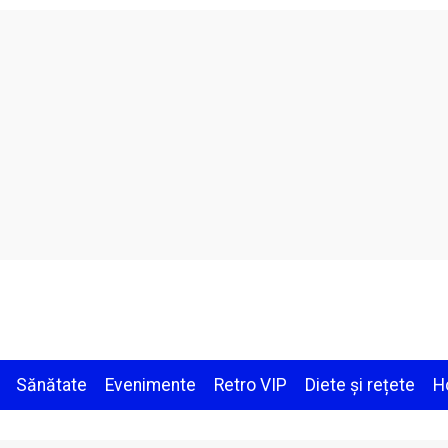
Sănătate
Evenimente
Retro VIP
Diete și rețete
H