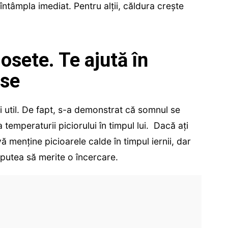
ntâmpla imediat. Pentru alții, căldura crește
șosete. Te ajută în
ase
i util. De fapt, s-a demonstrat că somnul se
emperaturii piciorului în timpul lui.
Dacă ați
ă menține picioarele calde în timpul iernii, dar
r putea să merite o încercare.