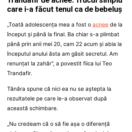
Trandafir de acnee. Trucul simplu
care i-a făcut tenul ca de bebeluș
„Toată adolescența mea a fost o
acnee
de la
început și până la final. Ba chiar s-a plimbat
până prin anii mei 20, cam 22 acum și abia la
începutul anului ăsta am găsit secretul. Am
renunțat la zahăr”, a povestit fiica lui Teo
Trandafir.
Tânăra spune că nici ea nu se aștepta la
rezultatele pe care le-a observat după
această schimbare.
„Nu credeam că o să fie așa o diferență