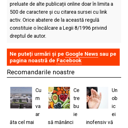
preluate de alte publicații online doar în limita a
500 de caractere și cu citarea sursei cu link
activ. Orice abatere de la această regulă
constituie o încălcare a Legii 8/1996 privind
dreptul de autor.
Ne puteți urmări și pe
Google News
sau pe
pagina noastră de
Facebook
Recomandarile noastre
Cu
Ce
Un
m
tre
ob
va
bu
ic
ar
ie
ei
ăta cel mai
să mănânci
inofensiv vă