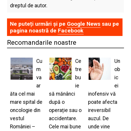
dreptul de autor.
Ne puteți urmări și pe
Google News
sau pe
pagina noastră de
Facebook
Recomandarile noastre
Cu
Ce
Un
m
tre
ob
va
bu
ic
ar
ie
ei
ăta cel mai
să mănânci
inofensiv vă
mare spital de
după o
poate afecta
oncologie din
operație sau o
ireversibil
vestul
accidentare.
auzul. De
României –
Cele mai bune
unde vine