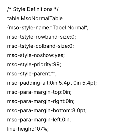
/* Style Definitions */
table.MsoNormalTable
{mso-style-name:”Tabel Normal”;
mso-tstyle-rowband-size:0;
mso-tstyle-colband-size:0;
mso-style-noshow:yes;
mso-style-priority:99;
mso-style-parent:””;
mso-padding-alt:0in 5.4pt 0in 5.4pt;
mso-para-margin-top:0in;
mso-para-margin-right:0in;
mso-para-margin-bottom:8.0pt;
mso-para-margin-left:0in;
line-height:107%;