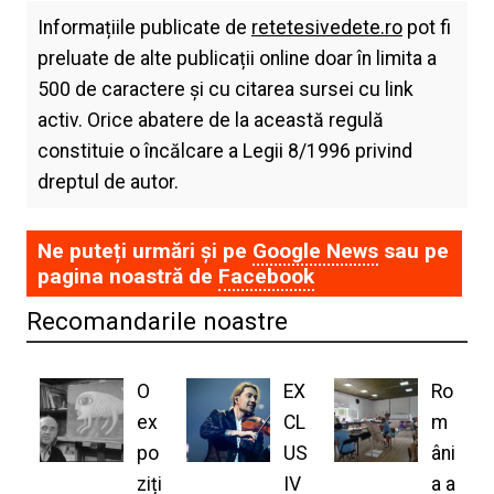
Informațiile publicate de
retetesivedete.ro
pot fi
preluate de alte publicații online doar în limita a
500 de caractere și cu citarea sursei cu link
activ. Orice abatere de la această regulă
constituie o încălcare a Legii 8/1996 privind
dreptul de autor.
Ne puteți urmări și pe
Google News
sau pe
pagina noastră de
Facebook
Recomandarile noastre
O
EX
Ro
ex
CL
m
po
US
âni
ziți
IV
a a