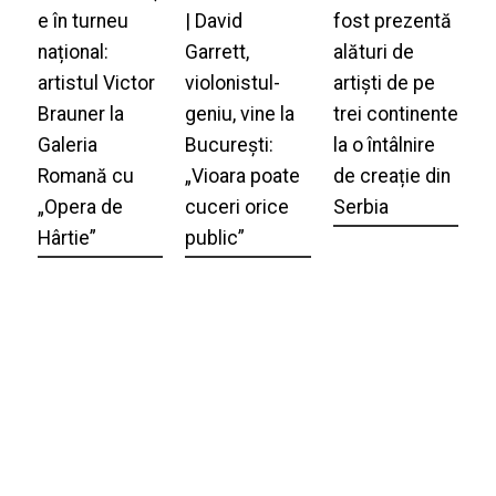
e în turneu
| David
fost prezentă
național:
Garrett,
alături de
artistul Victor
violonistul-
artiști de pe
Brauner la
geniu, vine la
trei continente
Galeria
București:
la o întâlnire
Romană cu
„Vioara poate
de creație din
„Opera de
cuceri orice
Serbia
Hârtie”
public”