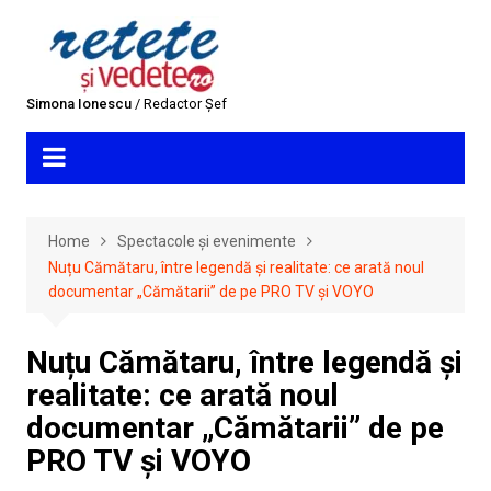
Skip
to
content
Simona Ionescu
/ Redactor Șef
Home
Spectacole și evenimente
Nuțu Cămătaru, între legendă și realitate: ce arată noul
documentar „Cămătarii” de pe PRO TV și VOYO
Nuțu Cămătaru, între legendă și
realitate: ce arată noul
documentar „Cămătarii” de pe
PRO TV și VOYO