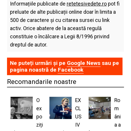
Informațiile publicate de
retetesivedete.ro
pot fi
preluate de alte publicații online doar în limita a
500 de caractere și cu citarea sursei cu link
activ. Orice abatere de la această regulă
constituie o încălcare a Legii 8/1996 privind
dreptul de autor.
Ne puteți urmări și pe
Google News
sau pe
pagina noastră de
Facebook
Recomandarile noastre
O
EX
Ro
ex
CL
m
po
US
âni
ziți
IV
a a