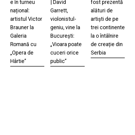
e în turneu
| David
fost prezentă
național:
Garrett,
alături de
artistul Victor
violonistul-
artiști de pe
Brauner la
geniu, vine la
trei continente
Galeria
București:
la o întâlnire
Romană cu
„Vioara poate
de creație din
„Opera de
cuceri orice
Serbia
Hârtie”
public”