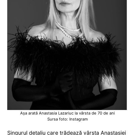
Așa arată Anastasia Lazariuc la vârsta de 70 de ani
Sursa foto: Instagram
Singurul detaliu care trădează vârsta Anastasiei