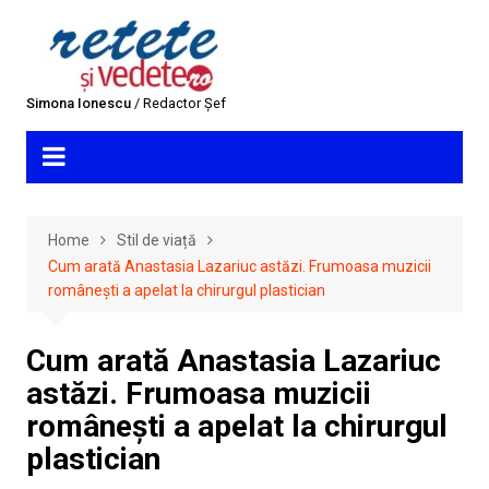
Skip
to
content
Simona Ionescu
/ Redactor Șef
Home
Stil de viață
Cum arată Anastasia Lazariuc astăzi. Frumoasa muzicii
românești a apelat la chirurgul plastician
Cum arată Anastasia Lazariuc
astăzi. Frumoasa muzicii
românești a apelat la chirurgul
plastician