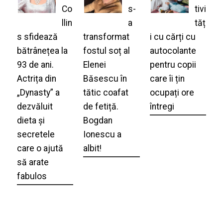
Co
s-
tivi
llin
a
tăț
s sfidează
transformat
i cu cărți cu
bătrânețea la
fostul soț al
autocolante
93 de ani.
Elenei
pentru copii
Actrița din
Băsescu în
care îi țin
„Dynasty” a
tătic coafat
ocupați ore
dezvăluit
de fetiță.
întregi
dieta și
Bogdan
secretele
Ionescu a
care o ajută
albit!
să arate
fabulos