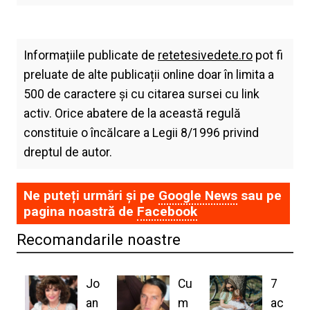
Informațiile publicate de
retetesivedete.ro
pot fi
preluate de alte publicații online doar în limita a
500 de caractere și cu citarea sursei cu link
activ. Orice abatere de la această regulă
constituie o încălcare a Legii 8/1996 privind
dreptul de autor.
Ne puteți urmări și pe
Google News
sau pe
pagina noastră de
Facebook
Recomandarile noastre
Jo
Cu
7
an
m
ac