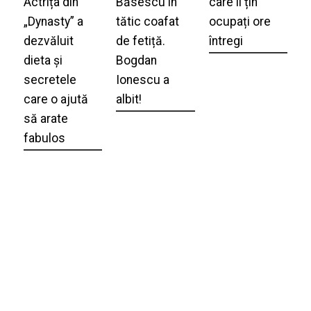
Actrița din
Băsescu în
care îi țin
„Dynasty” a
tătic coafat
ocupați ore
dezvăluit
de fetiță.
întregi
dieta și
Bogdan
secretele
Ionescu a
care o ajută
albit!
să arate
fabulos