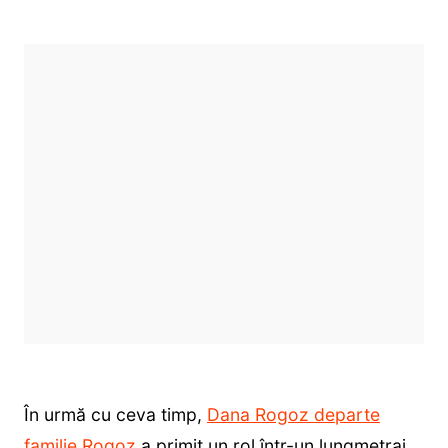
În urmă cu ceva timp,
Dana Rogoz departe
familie Rogoz
a primit un rol într-un lungmetraj