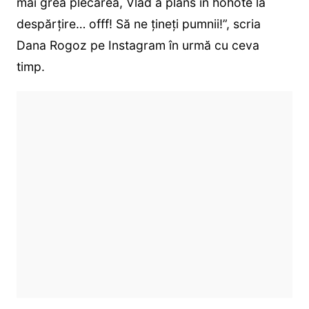
mai grea plecarea, Vlad a plâns in hohote la
despărțire… offf! Să ne țineți pumnii!”, scria
Dana Rogoz pe Instagram în urmă cu ceva
timp.