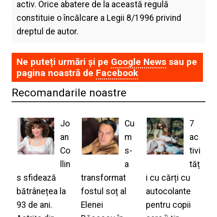
activ. Orice abatere de la această regulă
constituie o încălcare a Legii 8/1996 privind
dreptul de autor.
Ne puteți urmări și pe
Google News
sau pe
pagina noastră de
Facebook
Recomandarile noastre
Jo
Cu
7
an
m
ac
Co
s-
tivi
llin
a
tăț
s sfidează
transformat
i cu cărți cu
bătrânețea la
fostul soț al
autocolante
93 de ani.
Elenei
pentru copii