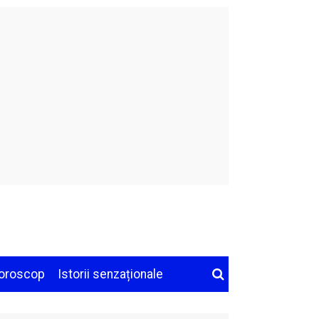
oroscop
Istorii senzaționale