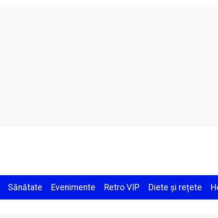
Sănătate
Evenimente
Retro VIP
Diete și rețete
H