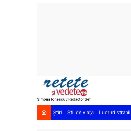
Skip
to
content
Simona Ionescu
/ Redactor Șef
Știri
Stil de viață
Lucruri stranii