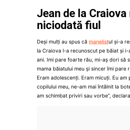
Jean de la Craiova 
niciodată fiul
Deși mulți au spus că
manelist
ul și-a r
la Craiova l-a recunoscut pe băiat și i
ani. Imi pare foarte rău, mi-aș dori să
mama băiatului meu și sincer îmi pare r
Eram adolescenți. Eram micuți. Eu am 
copilului meu, ne-am mai întâlnit la bot
am schimbat priviri sau vorbe”, declara