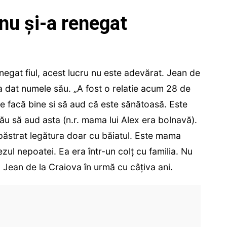
nu și-a renegat
enegat fiul, acest lucru nu este adevărat. Jean de
-a dat numele său. „A fost o relatie acum 28 de
 se facă bine si să aud că este sănătoasă. Este
ău să aud asta (n.r. mama lui Alex era bolnavă).
păstrat legătura doar cu băiatul. Este mama
ezul nepoatei. Ea era într-un colț cu familia. Nu
 Jean de la Craiova în urmă cu câțiva ani.