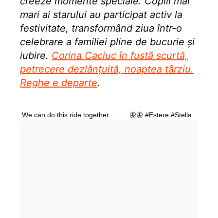
creeze momente speciale. Copiii mai
mari ai starului au participat activ la
festivitate, transformând ziua într-o
celebrare a familiei pline de bucurie și
iubire.
Corina Caciuc în fustă scurtă,
petrecere dezlănțuită, noaptea târziu.
Reghe e departe
.
We can do this ride together………🦋🦋 #Estere #Stella