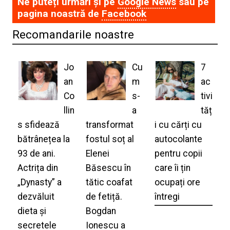
Ne puteți urmări și pe
Google News
sau pe
pagina noastră de
Facebook
Recomandarile noastre
Jo
Cu
7
an
m
ac
Co
s-
tivi
llin
a
tăț
s sfidează
transformat
i cu cărți cu
bătrânețea la
fostul soț al
autocolante
93 de ani.
Elenei
pentru copii
Actrița din
Băsescu în
care îi țin
„Dynasty” a
tătic coafat
ocupați ore
dezvăluit
de fetiță.
întregi
dieta și
Bogdan
secretele
Ionescu a