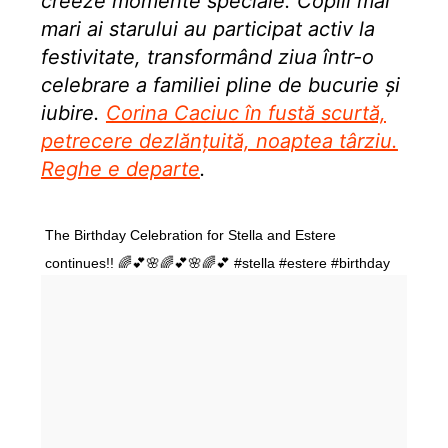
creeze momente speciale. Copiii mai
mari ai starului au participat activ la
festivitate, transformând ziua într-o
celebrare a familiei pline de bucurie și
iubire.
Corina Caciuc în fustă scurtă,
petrecere dezlănțuită, noaptea târziu.
Reghe e departe
.
The Birthday Celebration for Stella and Estere
continues!! 🌈💕🌸🌈💕🌸🌈💕 #stella #estere #birthday