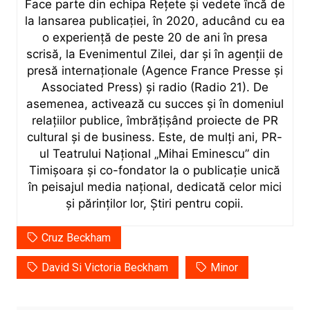
Face parte din echipa Rețete și vedete încă de
la lansarea publicației, în 2020, aducând cu ea
o experiență de peste 20 de ani în presa
scrisă, la Evenimentul Zilei, dar și în agenții de
presă internaționale (Agence France Presse și
Associated Press) și radio (Radio 21). De
asemenea, activează cu succes și în domeniul
relațiilor publice, îmbrățișând proiecte de PR
cultural și de business. Este, de mulți ani, PR-
ul Teatrului Național „Mihai Eminescu” din
Timișoara și co-fondator la o publicație unică
în peisajul media național, dedicată celor mici
și părinților lor, Știri pentru copii.
Cruz Beckham
David Si Victoria Beckham
Minor