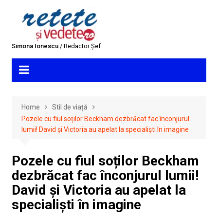
Skip
to
content
Simona Ionescu
/ Redactor Șef
Home
Stil de viață
Pozele cu fiul soților Beckham dezbrăcat fac înconjurul
lumii! David și Victoria au apelat la specialiști în imagine
Pozele cu fiul soților Beckham
dezbrăcat fac înconjurul lumii!
David și Victoria au apelat la
specialiști în imagine