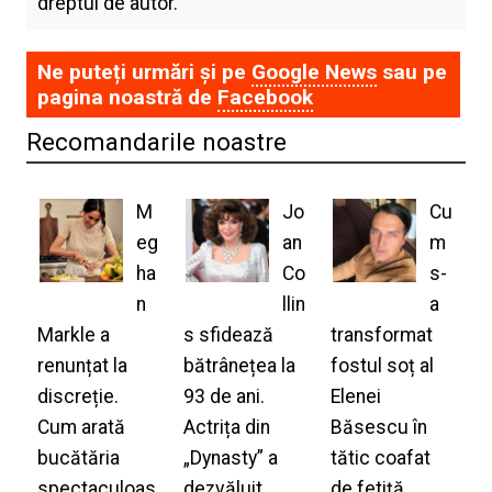
dreptul de autor.
Ne puteți urmări și pe
Google News
sau pe
pagina noastră de
Facebook
Recomandarile noastre
M
Jo
Cu
eg
an
m
ha
Co
s-
n
llin
a
Markle a
s sfidează
transformat
renunțat la
bătrânețea la
fostul soț al
discreție.
93 de ani.
Elenei
Cum arată
Actrița din
Băsescu în
bucătăria
„Dynasty” a
tătic coafat
spectaculoas
dezvăluit
de fetiță.