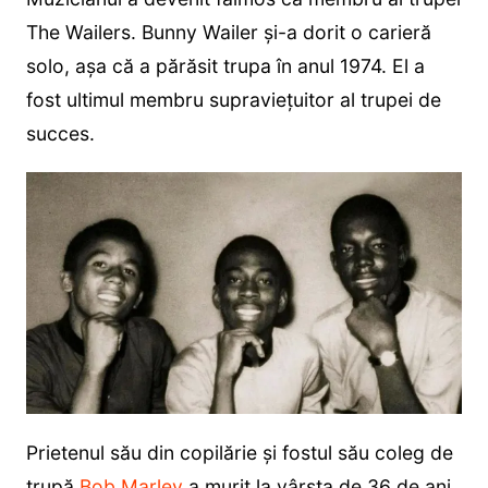
The Wailers. Bunny Wailer și-a dorit o carieră
solo, așa că a părăsit trupa în anul 1974. El a
fost ultimul membru supraviețuitor al trupei de
succes.
Prietenul său din copilărie și fostul său coleg de
trupă
Bob Marley
a murit la vârsta de 36 de ani.