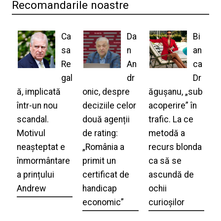
Recomandarile noastre
Ca
Da
Bi
sa
n
an
Re
An
ca
gal
dr
Dr
ă, implicată
onic, despre
ăgușanu, „sub
într-un nou
deciziile celor
acoperire” în
scandal.
două agenții
trafic. La ce
Motivul
de rating:
metodă a
neașteptat e
„România a
recurs blonda
înmormântare
primit un
ca să se
a prințului
certificat de
ascundă de
Andrew
handicap
ochii
economic”
curioșilor