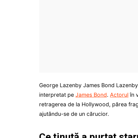
George Lazenby James Bond Lazenby pa
interpretat pe
James Bond
.
Actorul
în 
retragerea de la Hollywood, părea fragi
ajutându-se de un cărucior.
Ce ținută a purtat star