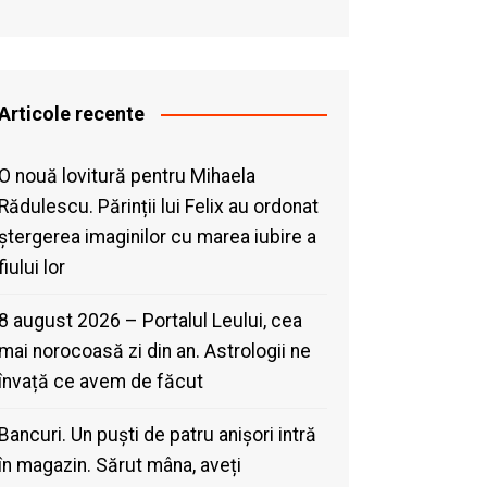
Articole recente
O nouă lovitură pentru Mihaela
Rădulescu. Părinții lui Felix au ordonat
ștergerea imaginilor cu marea iubire a
fiului lor
8 august 2026 – Portalul Leului, cea
mai norocoasă zi din an. Astrologii ne
învață ce avem de făcut
Bancuri. Un puști de patru anișori intră
în magazin. Sărut mâna, aveți