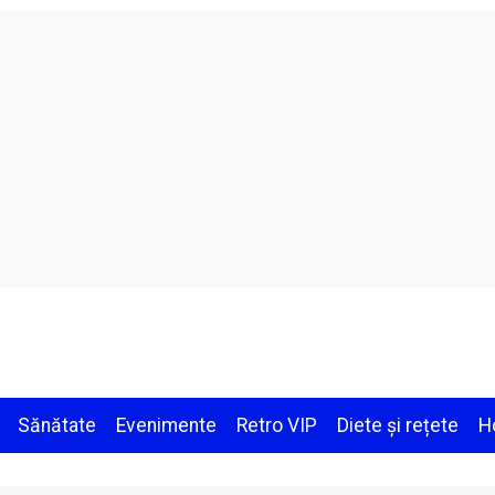
Sănătate
Evenimente
Retro VIP
Diete și rețete
H