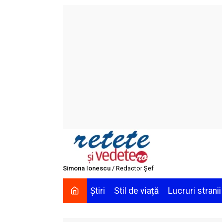
Skip
to
content
Simona Ionescu
/ Redactor Șef
Știri
Stil de viață
Lucruri stranii