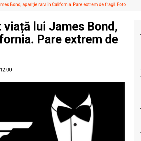
James Bond, apariție rară în California. Pare extrem de fragil. Foto
t viață lui James Bond,
lifornia. Pare extrem de
 12:00