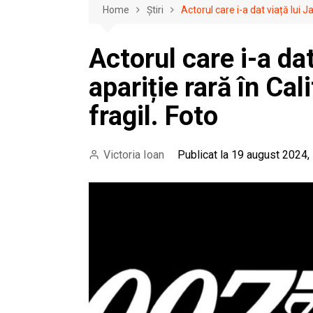
Home
Știri
Actorul care i-a dat viață lui 
Actorul care i-a da
apariție rară în Ca
fragil. Foto
Victoria Ioan
Publicat la 19 august 2024,