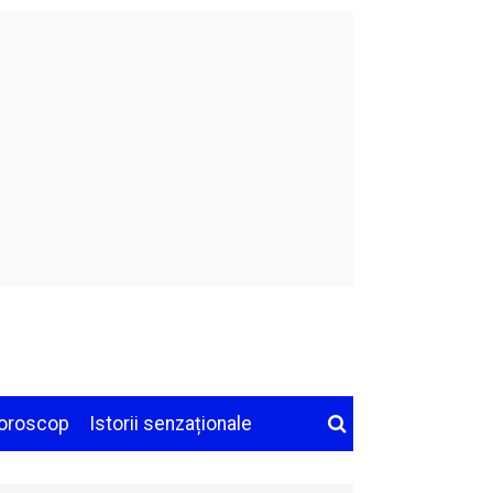
oroscop
Istorii senzaționale