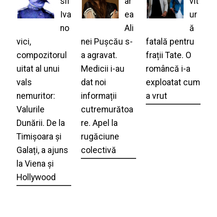
sif
ar
vit
Iva
ea
ur
no
Ali
ă
vici,
nei Pușcău s-
fatală pentru
compozitorul
a agravat.
frații Tate. O
uitat al unui
Medicii i-au
româncă i-a
vals
dat noi
exploatat cum
nemuritor:
informații
a vrut
Valurile
cutremurătoa
Dunării. De la
re. Apel la
Timișoara și
rugăciune
Galați, a ajuns
colectivă
la Viena și
Hollywood