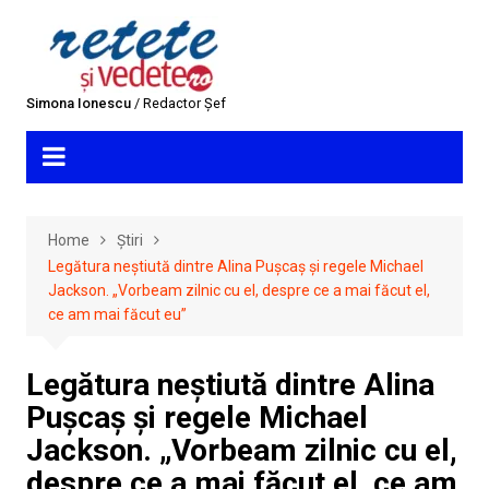
Skip
to
content
Simona Ionescu
/ Redactor Șef
Home
Știri
Legătura neștiută dintre Alina Pușcaș și regele Michael
Jackson. „Vorbeam zilnic cu el, despre ce a mai făcut el,
ce am mai făcut eu”
Legătura neștiută dintre Alina
Pușcaș și regele Michael
Jackson. „Vorbeam zilnic cu el,
despre ce a mai făcut el, ce am