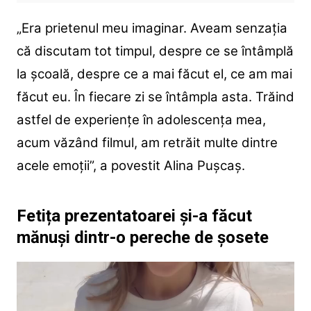
„Era prietenul meu imaginar. Aveam senzația
că discutam tot timpul, despre ce se întâmplă
la școală, despre ce a mai făcut el, ce am mai
făcut eu. În fiecare zi se întâmpla asta. Trăind
astfel de experiențe în adolescența mea,
acum văzând filmul, am retrăit multe dintre
acele emoții”, a povestit Alina Pușcaș.
Fetița prezentatoarei și-a făcut
mănuși dintr-o pereche de șosete
Player
video