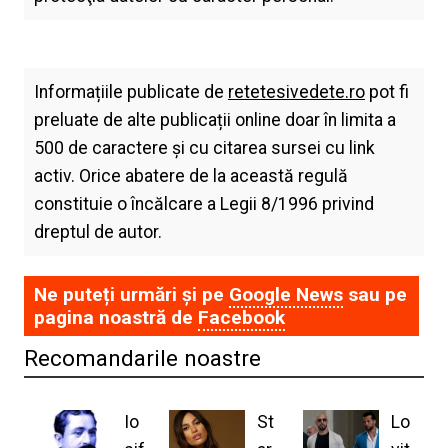
Informațiile publicate de
retetesivedete.ro
pot fi
preluate de alte publicații online doar în limita a
500 de caractere și cu citarea sursei cu link
activ. Orice abatere de la această regulă
constituie o încălcare a Legii 8/1996 privind
dreptul de autor.
Ne puteți urmări și pe
Google News
sau pe
pagina noastră de
Facebook
Recomandarile noastre
Io
St
Lo