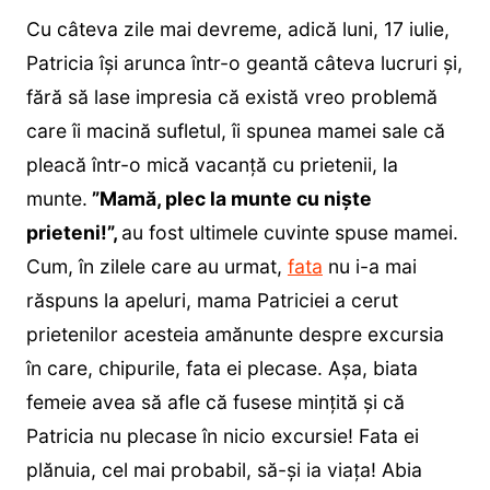
Cu câteva zile mai devreme, adică luni, 17 iulie,
Patricia își arunca într-o geantă câteva lucruri și,
fără să lase impresia că există vreo problemă
care îi macină sufletul, îi spunea mamei sale că
pleacă într-o mică vacanță cu prietenii, la
munte.
”Mamă, plec la munte cu niște
prieteni!”,
au fost ultimele cuvinte spuse mamei.
Cum, în zilele care au urmat,
fata
nu i-a mai
răspuns la apeluri, mama Patriciei a cerut
prietenilor acesteia amănunte despre excursia
în care, chipurile, fata ei plecase. Așa, biata
femeie avea să afle că fusese mințită și că
Patricia nu plecase în nicio excursie! Fata ei
plănuia, cel mai probabil, să-și ia viața! Abia