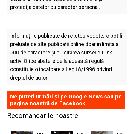
protecţia datelor cu caracter personal.
Informațiile publicate de
retetesivedete.ro
pot fi
preluate de alte publicații online doar în limita a
500 de caractere și cu citarea sursei cu link
activ. Orice abatere de la această regulă
constituie o încălcare a Legii 8/1996 privind
dreptul de autor.
Ne puteți urmări și pe
Google News
sau pe
pagina noastră de
Facebook
Recomandarile noastre