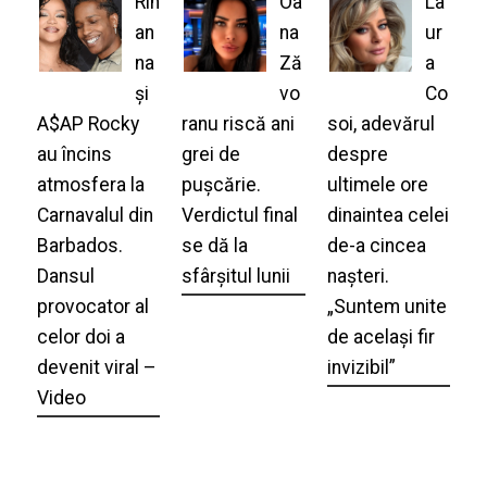
Rih
Oa
La
an
na
ur
na
Ză
a
și
vo
Co
A$AP Rocky
ranu riscă ani
soi, adevărul
au încins
grei de
despre
atmosfera la
pușcărie.
ultimele ore
Carnavalul din
Verdictul final
dinaintea celei
Barbados.
se dă la
de-a cincea
Dansul
sfârșitul lunii
nașteri.
provocator al
„Suntem unite
celor doi a
de același fir
devenit viral –
invizibil”
Video