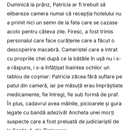
Duminică la prânz, Patricia ar fi trebuit să
elibereze camera numai că recepția hotelului nu
a primit nici un semn de la fata care se cazase
acolo pentru câteva zile. Firesc, a fost trimis
personalul care face curățenie care a făcut o
descoperire macabră. Cameristei care a intrat
cu propriile chei după ce la bătăile în ușă nu i s-
a răspuns, i s-a înfățișat înaintea ochilor un
tablou de coșmar: Patricia zăcea fără suflare pe
patul din cameră, iar pe măsuță erau împrăștiate
medicamente, fie întregi, fie sub formă de praf.
În plus, cadavrul avea mâinile, picioarele și gura
legate cu bandă adezivă! Ancheta unei morți
suspecte care a fost preluată de judiciariștii de