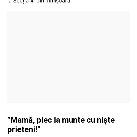
la Secția 4, din Timișoara.
”Mamă, plec la munte cu niște
prieteni!”