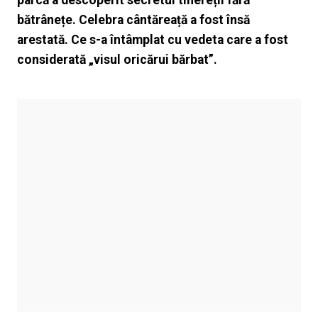
parcă a descoperit secretul tinereții fără
bătrânețe. Celebra cântăreață a fost însă
arestată. Ce s-a întâmplat cu vedeta care a fost
considerată „visul oricărui bărbat”.