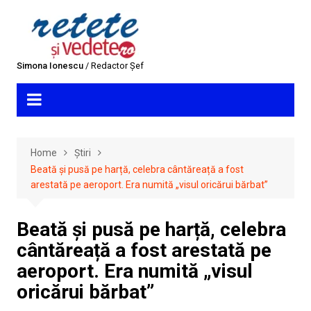
Skip
to
content
Simona Ionescu
/ Redactor Șef
Home
Știri
Beată și pusă pe harță, celebra cântăreață a fost
arestată pe aeroport. Era numită „visul oricărui bărbat”
Beată și pusă pe harță, celebra
cântăreață a fost arestată pe
aeroport. Era numită „visul
oricărui bărbat”