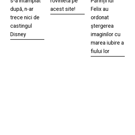
s-a întâmplat
rovinieta pe
Părinții lui
după, n-ar
acest site!
Felix au
trece nici de
ordonat
castingul
ștergerea
Disney
imaginilor cu
marea iubire a
fiului lor