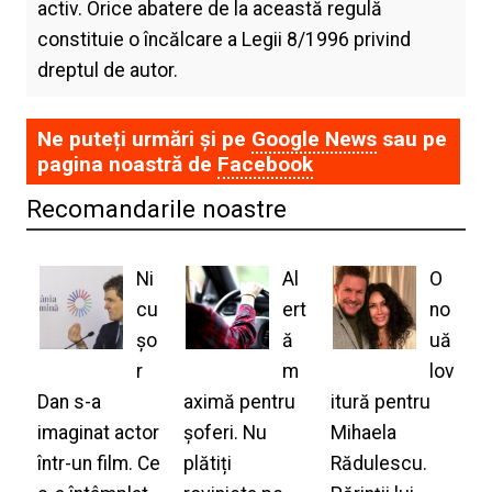
activ. Orice abatere de la această regulă
constituie o încălcare a Legii 8/1996 privind
dreptul de autor.
Ne puteți urmări și pe
Google News
sau pe
pagina noastră de
Facebook
Recomandarile noastre
Ni
Al
O
cu
ert
no
șo
ă
uă
r
m
lov
Dan s-a
aximă pentru
itură pentru
imaginat actor
șoferi. Nu
Mihaela
într-un film. Ce
plătiți
Rădulescu.