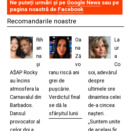
Ne puteți urmări și pe
Google News
sau pe
pagina noastră de
Facebook
Recomandarile noastre
Rih
Oa
La
an
na
ur
na
Ză
a
și
vo
Co
A$AP Rocky
ranu riscă ani
soi, adevărul
au încins
grei de
despre
atmosfera la
pușcărie.
ultimele ore
Carnavalul din
Verdictul final
dinaintea celei
Barbados.
se dă la
de-a cincea
Dansul
sfârșitul lunii
nașteri.
provocator al
„Suntem unite
celor doi a
de același fir