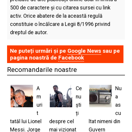
500 de caractere și cu citarea sursei cu link
activ. Orice abatere de la această regulă
constituie o încălcare a Legii 8/1996 privind
dreptul de autor.
Ne puteți urmări și pe
Google News
sau pe
pagina noastră de
Facebook
Recomandarile noastre
A
Ce
Nu
m
nu
a
uri
ști
as
t
ți
cu
tatăl lui Lionel
despre cel
ltat nimeni din
Messi. Jorge
mai vizionat
Guvern