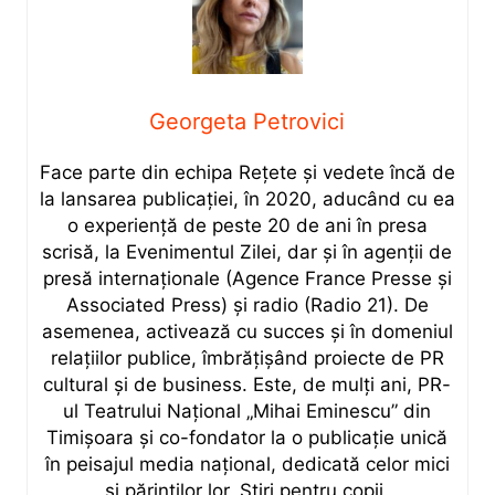
Georgeta Petrovici
Face parte din echipa Rețete și vedete încă de
la lansarea publicației, în 2020, aducând cu ea
o experiență de peste 20 de ani în presa
scrisă, la Evenimentul Zilei, dar și în agenții de
presă internaționale (Agence France Presse și
Associated Press) și radio (Radio 21). De
asemenea, activează cu succes și în domeniul
relațiilor publice, îmbrățișând proiecte de PR
cultural și de business. Este, de mulți ani, PR-
ul Teatrului Național „Mihai Eminescu” din
Timișoara și co-fondator la o publicație unică
în peisajul media național, dedicată celor mici
și părinților lor, Știri pentru copii.