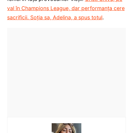
val în Champions League, dar performanța cere
sacrificii. Soția sa, Adelina, a spus totul
.