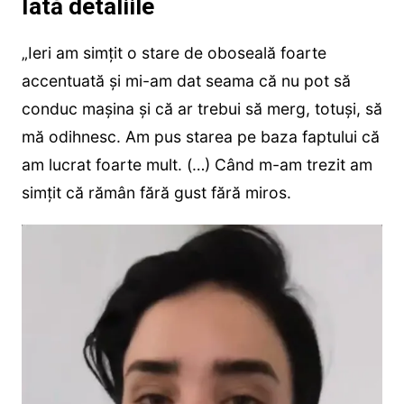
Iată detaliile
„Ieri am simțit o stare de oboseală foarte
accentuată și mi-am dat seama că nu pot să
conduc mașina și că ar trebui să merg, totuși, să
mă odihnesc. Am pus starea pe baza faptului că
am lucrat foarte mult. (…) Când m-am trezit am
simțit că rămân fără gust fără miros.