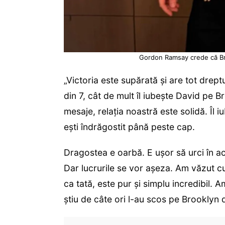
Gordon Ramsay crede că Bro
„Victoria este supărată și are tot dreptu
din 7, cât de mult îl iubește David pe
mesaje, relația noastră este solidă. Îl 
ești îndrăgostit până peste cap.
Dragostea e oarbă. E ușor să urci în ac
Dar lucrurile se vor așeza. Am văzut cu
ca tată, este pur și simplu incredibil. A
știu de câte ori l-au scos pe Brooklyn d