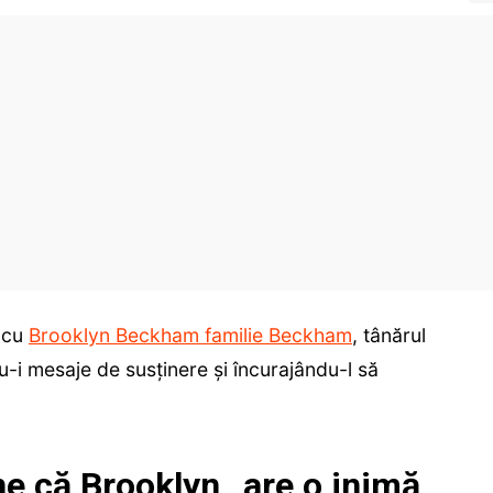
 cu
Brooklyn Beckham familie Beckham
, tânărul
u-i mesaje de susținere și încurajându-l să
 că Brooklyn „are o inimă