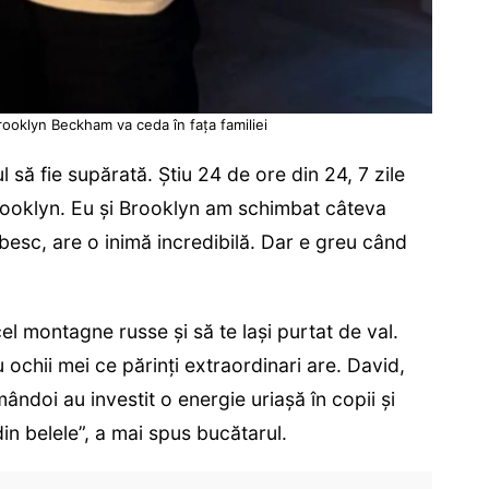
oklyn Beckham va ceda în fața familiei
l să fie supărată. Știu 24 de ore din 24, 7 zile
 Brooklyn. Eu și Brooklyn am schimbat câteva
iubesc, are o inimă incredibilă. Dar e greu când
el montagne russe și să te lași purtat de val.
 ochii mei ce părinți extraordinari are. David,
mândoi au investit o energie uriașă în copii și
in belele”, a mai spus bucătarul.