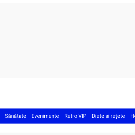
Sănătate
Evenimente
Retro VIP
Diete și rețete
H