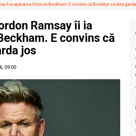
y îi ia apărarea Victoriei Beckham. E convins că Brooklyn va lăsa garda
ordon Ramsay îi ia
 Beckham. E convins că
arda jos
6, 09:00