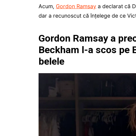
Acum,
Gordon Ramsay
a declarat că Da
dar a recunoscut că înțelege de ce Vict
Gordon Ramsay a preciz
Beckham l-a scos pe B
belele