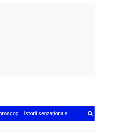
oroscop
Istorii senzaționale