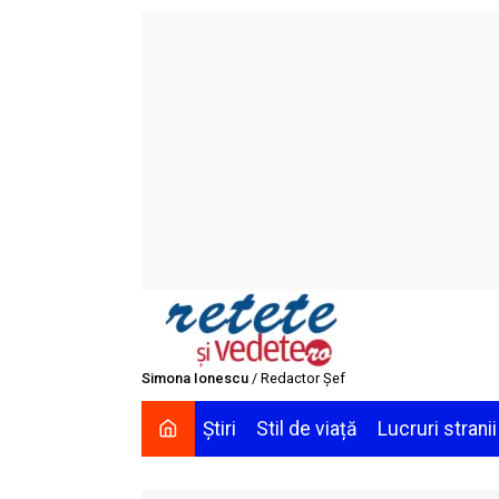
Skip
to
content
Simona Ionescu
/ Redactor Șef
Știri
Stil de viață
Lucruri stranii