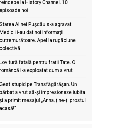
reîncepe la History Channel. 10
episoade noi
Starea Alinei Pușcău s-a agravat.
Medicii i-au dat noi informații
cutremurătoare. Apel la rugăciune
colectivă
Lovitură fatală pentru frații Tate. O
româncă i-a exploatat cum a vrut
Gest stupid pe Transfăgărășan. Un
bărbat a vrut să-și impresioneze iubita
și a primit mesajul „Anna, ține-ți prostul
acasă!”