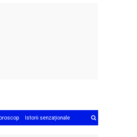
oroscop
Istorii senzaționale