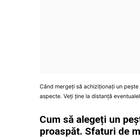
Când mergeți să achiziționați un pește p
aspecte. Veți ține la distanță eventual
Cum să alegeți un peș
proaspăt. Sfaturi de m