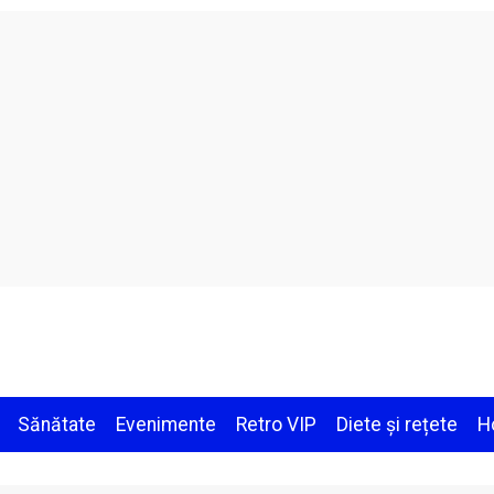
Sănătate
Evenimente
Retro VIP
Diete și rețete
H