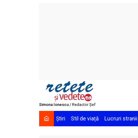
Skip
to
content
Simona Ionescu
/ Redactor Șef
Știri
Stil de viață
Lucruri stranii