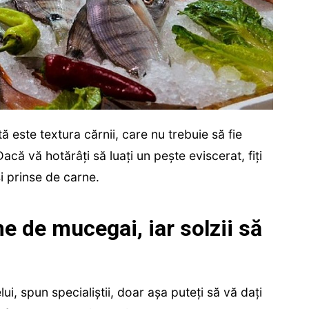
ă este textura cărnii, care nu trebuie să fie
că vă hotărâți să luați un pește eviscerat, fiți
și prinse de carne.
e de mucegai, iar solzii să
lui, spun specialiștii, doar așa puteți să vă dați