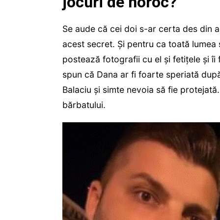
jocuri de noroc?
Se aude că cei doi s-ar certa des din a
acest secret. Și pentru ca toată lumea s
postează fotografii cu el și fetițele și îi
spun că Dana ar fi foarte speriată după 
Balaciu și simte nevoia să fie protejată.
bărbatului.