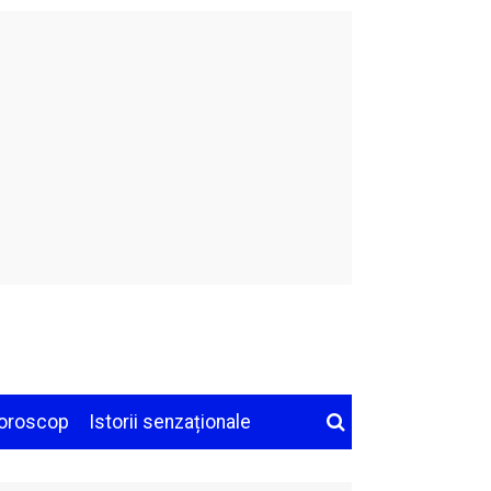
oroscop
Istorii senzaționale