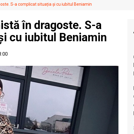
oste. S-a complicat situația și cu iubitul Beniamin
istă în dragoste. S-a
și cu iubitul Beniamin
3:00