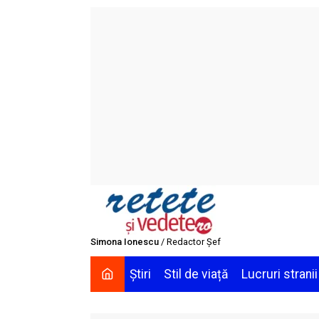
Skip
to
content
Simona Ionescu
/ Redactor Șef
Știri
Stil de viață
Lucruri stranii