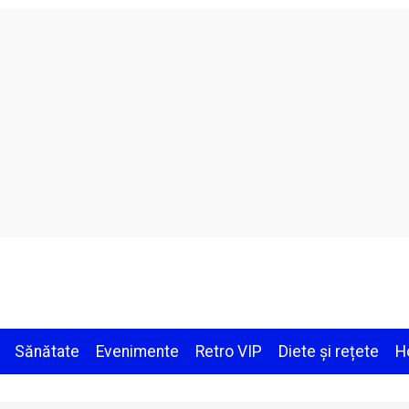
Sănătate
Evenimente
Retro VIP
Diete și rețete
H