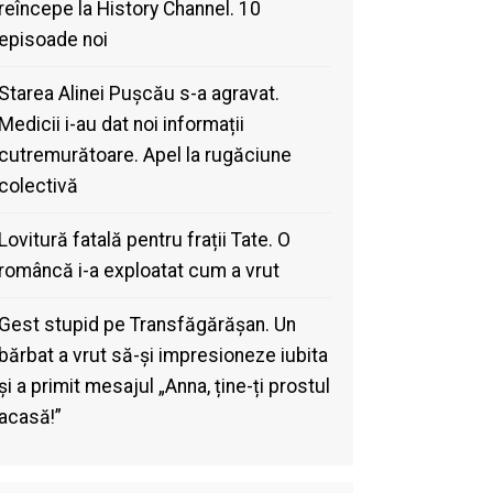
reîncepe la History Channel. 10
episoade noi
Starea Alinei Pușcău s-a agravat.
Medicii i-au dat noi informații
cutremurătoare. Apel la rugăciune
colectivă
Lovitură fatală pentru frații Tate. O
româncă i-a exploatat cum a vrut
Gest stupid pe Transfăgărășan. Un
bărbat a vrut să-și impresioneze iubita
și a primit mesajul „Anna, ține-ți prostul
acasă!”