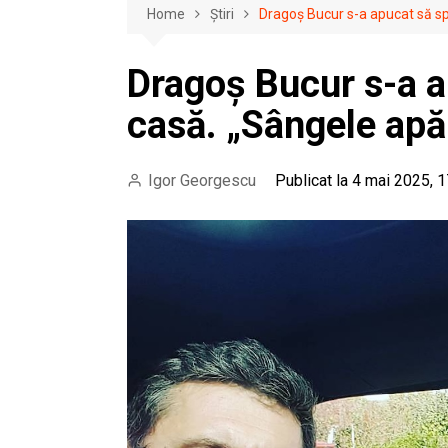
Home
Știri
Dragoș Bucur s-a apucat să sp
Dragoș Bucur s-a a
casă. „Sângele apă
Igor Georgescu
Publicat la 4 mai 2025, 