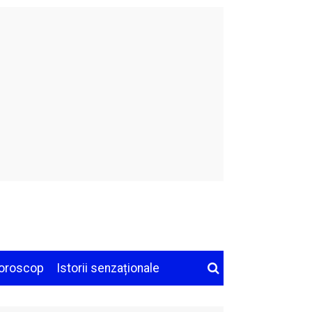
oroscop
Istorii senzaționale