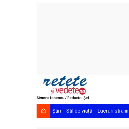
Skip
to
content
Simona Ionescu
/ Redactor Șef
Știri
Stil de viață
Lucruri stranii