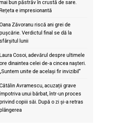
mai bun păstrăv în crustă de sare.
Rețeta e impresionantă
Oana Zăvoranu riscă ani grei de
pușcărie. Verdictul final se dă la
sfârșitul lunii
Laura Cosoi, adevărul despre ultimele
ore dinaintea celei de-a cincea nașteri.
„Suntem unite de același fir invizibil”
Cătălin Avramescu, acuzații grave
împotriva unui bărbat, într-un proces
privind copiii săi. După o zi și-a retras
plângerea