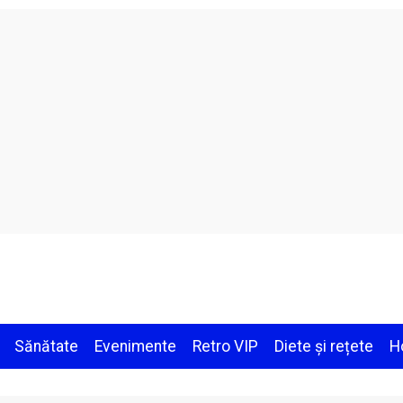
Sănătate
Evenimente
Retro VIP
Diete și rețete
H