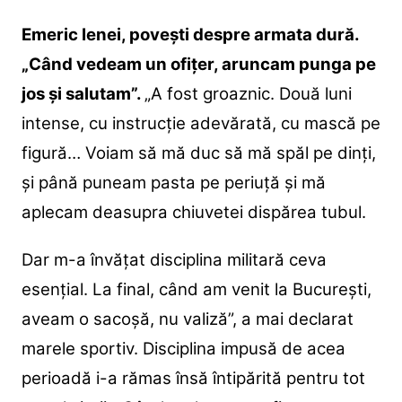
Emeric Ienei, povești despre armata dură.
„Când vedeam un ofiţer, aruncam punga pe
jos şi salutam”.
„A fost groaznic. Două luni
intense, cu instrucţie adevărată, cu mască pe
figură… Voiam să mă duc să mă spăl pe dinţi,
şi până puneam pasta pe periuţă şi mă
aplecam deasupra chiuvetei dispărea tubul.
Dar m-a învăţat disciplina militară ceva
esenţial. La final, când am venit la Bucureşti,
aveam o sacoşă, nu valiză”, a mai declarat
marele sportiv. Disciplina impusă de acea
perioadă i-a rămas însă întipărită pentru tot