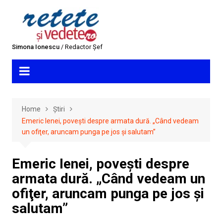
Skip
to
content
Simona Ionescu
/ Redactor Șef
Home
Știri
Emeric Ienei, povești despre armata dură. „Când vedeam
un ofiţer, aruncam punga pe jos şi salutam”
Emeric Ienei, povești despre
armata dură. „Când vedeam un
ofiţer, aruncam punga pe jos şi
salutam”