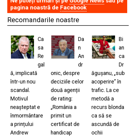
Ne puteți urmări și pe
Google News
sau pe
pagina noastră de
Facebook
Recomandarile noastre
Ca
Da
Bi
sa
n
an
Re
An
ca
gal
dr
Dr
ă, implicată
onic, despre
ăgușanu, „sub
într-un nou
deciziile celor
acoperire” în
scandal.
două agenții
trafic. La ce
Motivul
de rating:
metodă a
neașteptat e
„România a
recurs blonda
înmormântare
primit un
ca să se
a prințului
certificat de
ascundă de
Andrew
handicap
ochii