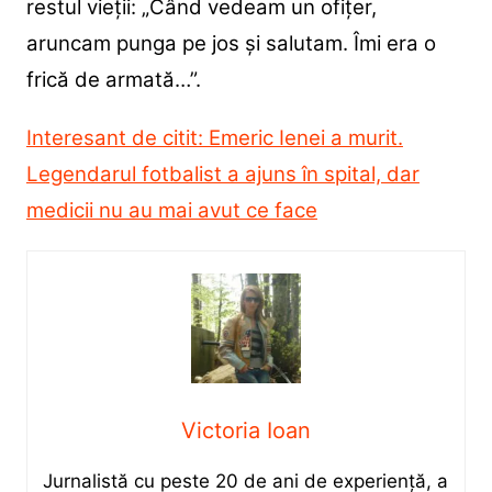
restul vieții: „Când vedeam un ofiţer,
aruncam punga pe jos şi salutam. Îmi era o
frică de armată…”.
Interesant de citit: Emeric Ienei a murit.
Legendarul fotbalist a ajuns în spital, dar
medicii nu au mai avut ce face
Victoria Ioan
Jurnalistă cu peste 20 de ani de experiență, a