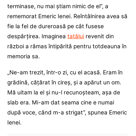
terminase, nu mai ştiam nimic de el”, a
rememorat Emeric Ienei. Reîntâlnirea avea să
fie la fel de dureroasă pe cât fusese
despărțirea. Imaginea
tatălui
revenit din
război a rămas întipărită pentru totdeauna în
memoria sa.
„Ne-am trezit, într-o zi, cu el acasă. Eram în
grădină, căţărat în cireş, şi a apărut un om.
Mă uitam la el şi nu-l recunoşteam, aşa de
slab era. Mi-am dat seama cine e numai
după voce, când m-a strigat”, spunea Emeric
Ienei.