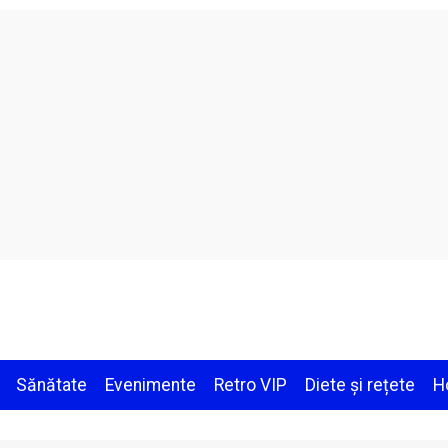
Sănătate
Evenimente
Retro VIP
Diete și rețete
H