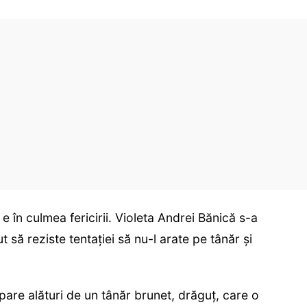
e în culmea fericirii. Violeta Andrei Bănică s-a
t să reziste tentației să nu-l arate pe tânăr și
apare alături de un tânăr brunet, drăguț, care o