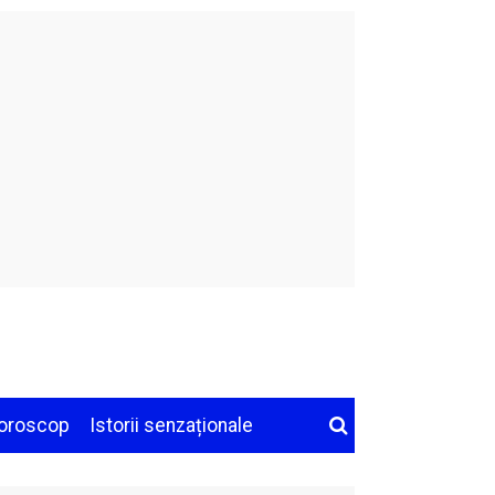
oroscop
Istorii senzaționale