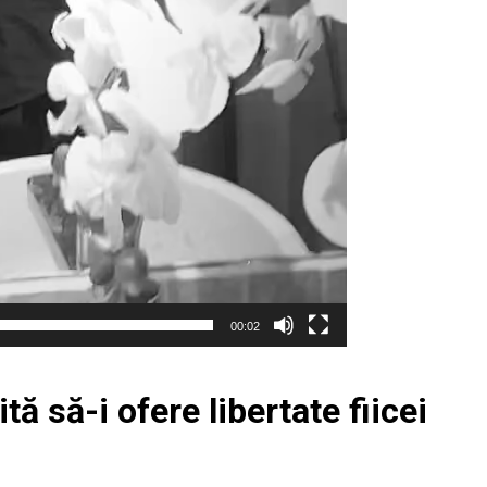
00:02
ă să-i ofere libertate fiicei