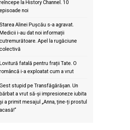
reîncepe la History Channel. 10
episoade noi
Starea Alinei Pușcău s-a agravat.
Medicii i-au dat noi informații
cutremurătoare. Apel la rugăciune
colectivă
Lovitură fatală pentru frații Tate. O
româncă i-a exploatat cum a vrut
Gest stupid pe Transfăgărășan. Un
bărbat a vrut să-și impresioneze iubita
și a primit mesajul „Anna, ține-ți prostul
acasă!”