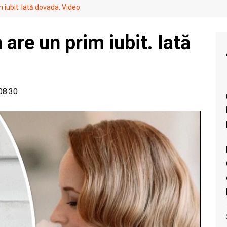
 iubit. Iată dovada. Video
 are un prim iubit. Iată
 08:30