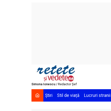
Skip
to
content
Simona Ionescu
/ Redactor Șef
Știri
Stil de viață
Lucruri stranii