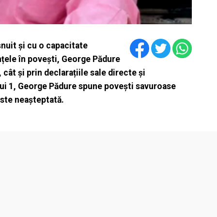
uit și cu o capacitate
nțele în povești, George Pădure
 cât și prin declarațiile sale directe și
lui 1, George Pădure spune povești savuroase
veste neașteptată.