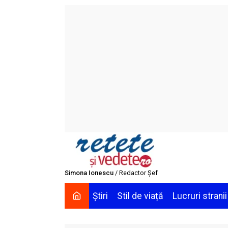
Skip
to
content
Simona Ionescu
/ Redactor Șef
Știri
Stil de viață
Lucruri stranii