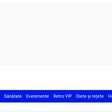
Sănătate
Evenimente
Retro VIP
Diete și rețete
H