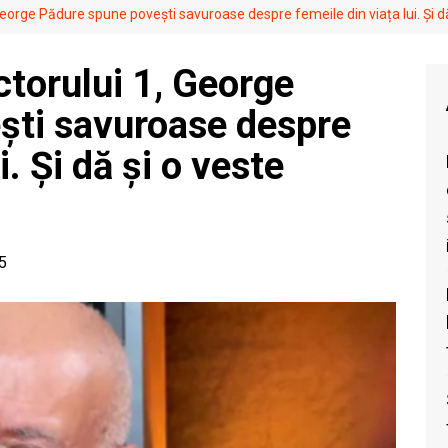
 George Pădure spune povești savuroase despre femeile din viața lui. Și d
ctorului 1, George
ști savuroase despre
i. Și dă și o veste
35