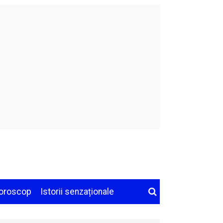
oroscop
Istorii senzaționale