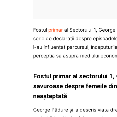
Fostul
primar
al Sectorului 1, George 
serie de declarații despre episoadele
i-au influențat parcursul, începuturil
percepția sa asupra mediului econom
Fostul primar al sectorului 1
savuroase despre femeile din v
neașteptată
George Pădure și-a descris viața dre