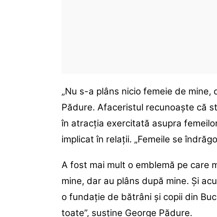
„Nu s-a plâns nicio femeie de mine,
Pădure. Afaceristul recunoaște că sta
în atracția exercitată asupra femeilor
implicat în relații. „Femeile se îndr
A fost mai mult o emblemă pe care m
mine, dar au plâns după mine. Și ac
o fundație de bătrâni și copii din Bu
toate”, susține George Pădure.