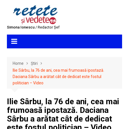
Skip
to
content
Simona Ionescu
/ Redactor Șef
Home
Știri
Ilie Sârbu, la 76 de ani, cea mai frumoasă ipostază.
Daciana Sârbu a arătat cât de dedicat este fostul
politician – Video
Ilie Sârbu, la 76 de ani, cea mai
frumoasă ipostază. Daciana
Sârbu a arătat cât de dedicat
este fostul politician – Video