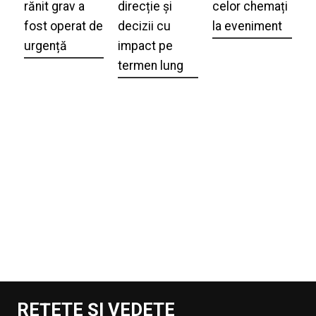
rănit grav a
direcție și
celor chemați
fost operat de
decizii cu
la eveniment
urgență
impact pe
termen lung
REȚETE ȘI VEDETE