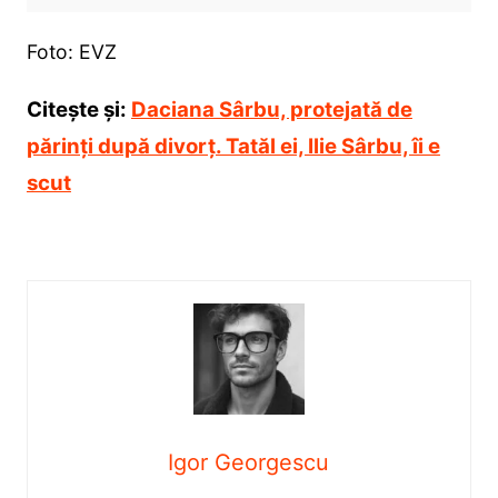
Foto: EVZ
Citește și:
Daciana Sârbu, protejată de
părinți după divorț. Tatăl ei, Ilie Sârbu, îi e
scut
Igor Georgescu