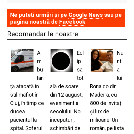
Ne puteți urmări și pe
Google News
sau pe
pagina noastră de
Facebook
Recomandarile noastre
A
Ecl
Nu
m
ip
nt
bu
sa
a
lan
tot
lui
ță atacată în
ală de soare
Ronaldo din
stil mafiot în
din 12 august,
Madeira, cu
Cluj, în timp ce
eveniment al
800 de invitați
ducea
secolului. Noi
și lux de
pacientul la
începuturi,
milioane! Un
spital. Șoferul
schimbări de
român, pe lista