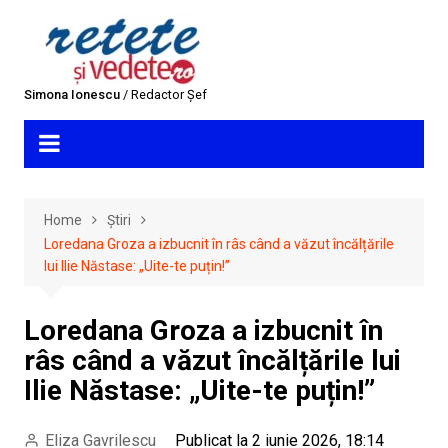
Skip
to
content
Simona Ionescu
/ Redactor Șef
Home
Știri
Loredana Groza a izbucnit în râs când a văzut încălțările
lui Ilie Năstase: „Uite-te puțin!”
Loredana Groza a izbucnit în
râs când a văzut încălțările lui
Ilie Năstase: „Uite-te puțin!”
Eliza Gavrilescu
Publicat la 2 iunie 2026, 18:14