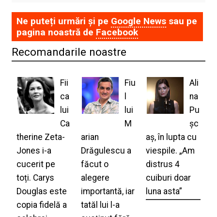
Ne puteți urmări și pe
Google News
sau pe
pagina noastră de
Facebook
Recomandarile noastre
Fii
Fiu
Ali
ca
l
na
lui
lui
Pu
Ca
M
șc
therine Zeta-
arian
aș, în lupta cu
Jones i-a
Drăgulescu a
viespile. „Am
cucerit pe
făcut o
distrus 4
toți. Carys
alegere
cuiburi doar
Douglas este
importantă, iar
luna asta”
copia fidelă a
tatăl lui l-a