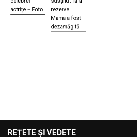
celebrei
susținut fără
actrițe – Foto
rezerve.
Mama a fost
dezamăgită
REȚETE ȘI VEDETE