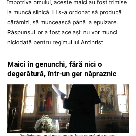
împotriva omului, aceste maici au fost trimise
la muncă silnică. Li s-a ordonat să producă
cărămizi, să muncească până la epuizare.
Răspunsul lor a fost același: nu vor munci
niciodată pentru regimul lui Antihrist.
Maici în genunchi, fără nici o
degerătură, într-un ger năpraznic
Rugăciunea unei maici poate face adevărate minuni