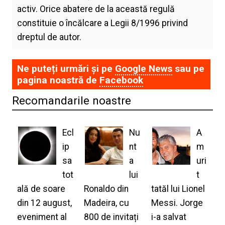
activ. Orice abatere de la această regulă
constituie o încălcare a Legii 8/1996 privind
dreptul de autor.
Ne puteți urmări și pe
Google News
sau pe
pagina noastră de
Facebook
Recomandarile noastre
Ecl
Nu
A
ip
nt
m
sa
a
uri
tot
lui
t
ală de soare
Ronaldo din
tatăl lui Lionel
din 12 august,
Madeira, cu
Messi. Jorge
eveniment al
800 de invitați
i-a salvat