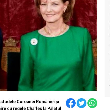
ustodele Coroanei României și
ire cu regele Charles la Palatul