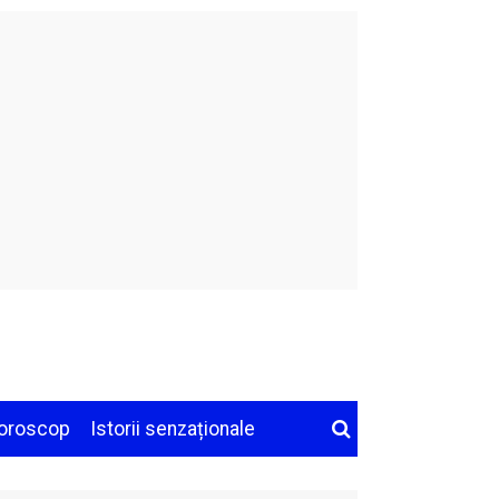
oroscop
Istorii senzaționale