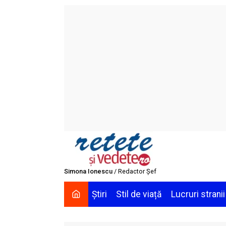
Skip
to
content
Simona Ionescu
/ Redactor Șef
Știri
Stil de viață
Lucruri stranii