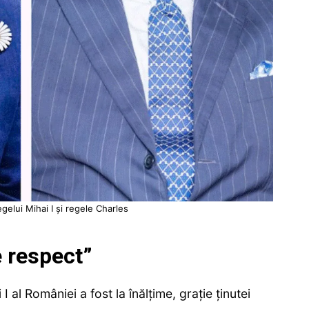
egelui Mihai I și regele Charles
 respect”
I al României a fost la înălțime, grație ținutei