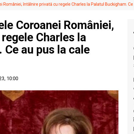
României, întâlnire privată cu regele Charles la Palatul Buckigham. Ce 
ele Coroanei României,
 regele Charles la
 Ce au pus la cale
23, 10:00