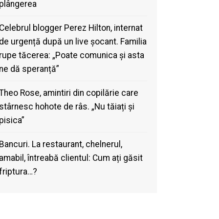
plângerea
Celebrul blogger Perez Hilton, internat
de urgență după un live șocant. Familia
rupe tăcerea: „Poate comunica și asta
ne dă speranță”
Theo Rose, amintiri din copilărie care
stârnesc hohote de râs. „Nu tăiați și
pisica”
Bancuri. La restaurant, chelnerul,
amabil, întreabă clientul: Cum ați găsit
friptura…?