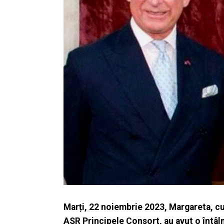
Marți, 22 noiembrie 2023, Margareta, c
ASR Principele Consort, au avut o întâln