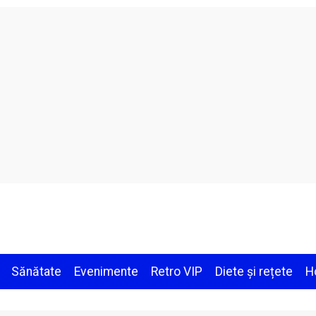
Sănătate
Evenimente
Retro VIP
Diete și rețete
H