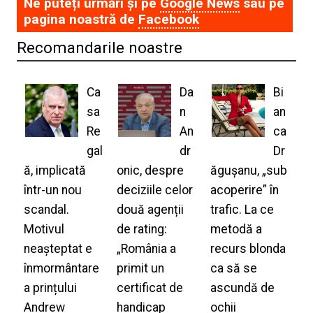
Ne puteți urmări și pe
Google News
sau pe
pagina noastră de
Facebook
Recomandarile noastre
Ca
Da
Bi
sa
n
an
Re
An
ca
gal
dr
Dr
ă, implicată
onic, despre
ăgușanu, „sub
într-un nou
deciziile celor
acoperire” în
scandal.
două agenții
trafic. La ce
Motivul
de rating:
metodă a
neașteptat e
„România a
recurs blonda
înmormântare
primit un
ca să se
a prințului
certificat de
ascundă de
Andrew
handicap
ochii