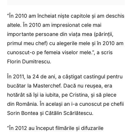
”În 2010 am încheiat nişte capitole şi am deschis
altele. În 2010 am impresionat cele mai
importante persoane din viaţa mea (părinţii,
primul meu chef) cu alegerile mele şi în 2010 am
cunoscut-o pe femeia viselor mele.”, a scris
Florin Dumitrescu.
În 2011, la 24 de ani, a câştigat castingul pentru
bucătar la Masterchef. Dacă nu reuşea, era
hotărât să îşi ia iubita, pe Cristina, şi să plece
din România. În acelaşi an i-a cunoscut pe chefii
Sorin Bontea şi Cătălin Scărlătescu.
”În 2012 au început filmările şi difuzarile