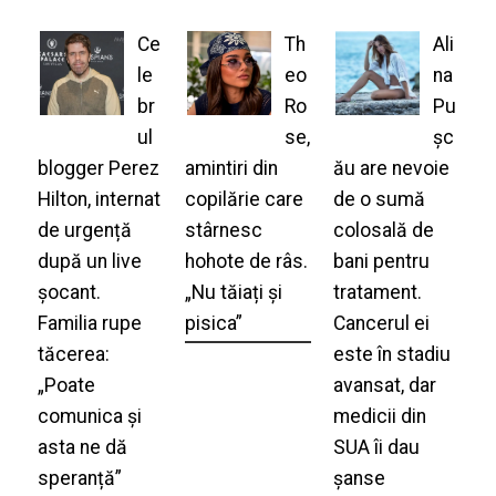
Ce
Th
Ali
le
eo
na
br
Ro
Pu
ul
se,
șc
blogger Perez
amintiri din
ău are nevoie
Hilton, internat
copilărie care
de o sumă
de urgență
stârnesc
colosală de
după un live
hohote de râs.
bani pentru
șocant.
„Nu tăiați și
tratament.
Familia rupe
pisica”
Cancerul ei
tăcerea:
este în stadiu
„Poate
avansat, dar
comunica și
medicii din
asta ne dă
SUA îi dau
speranță”
șanse