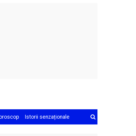
oroscop
Istorii senzaționale