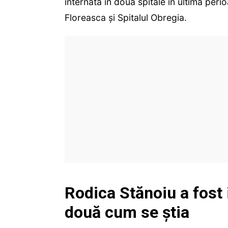
internată în două spitale în ultima perio
Floreasca și Spitalul Obregia.
Rodica Stănoiu a fost i
două cum se știa