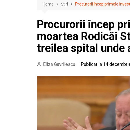
Home
Știri
Procurorii încep primele invest
Procurorii încep pri
moartea Rodicăi St
treilea spital unde 
Eliza Gavrilescu
Publicat la 14 decembri