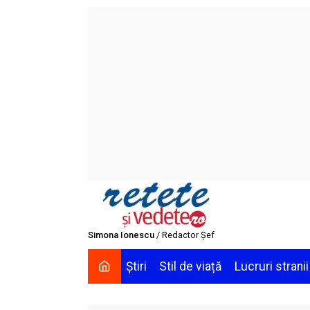
Skip
to
content
Simona Ionescu
/ Redactor Șef
Știri
Stil de viață
Lucruri stranii