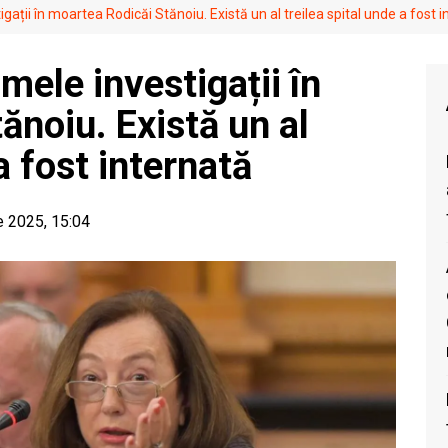
igații în moartea Rodicăi Stănoiu. Există un al treilea spital unde a fost 
mele investigații în
ănoiu. Există un al
a fost internată
e 2025, 15:04