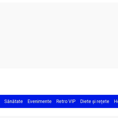
Sănătate
Evenimente
Retro VIP
Diete și rețete
H