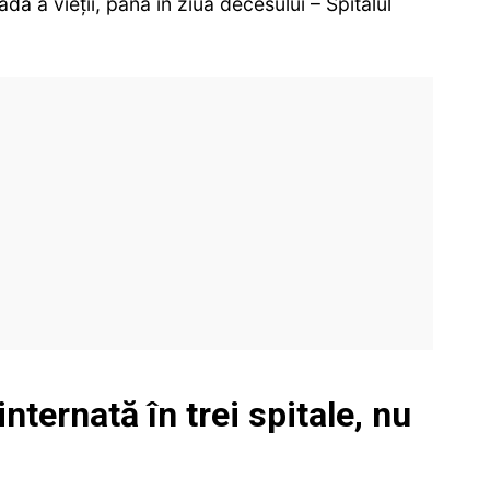
adă a vieții, până în ziua decesului – Spitalul
nternată în trei spitale, nu