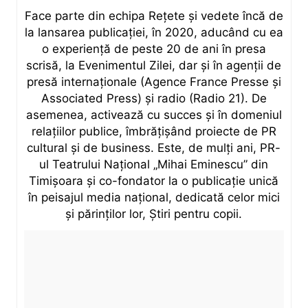
Face parte din echipa Rețete și vedete încă de
la lansarea publicației, în 2020, aducând cu ea
o experiență de peste 20 de ani în presa
scrisă, la Evenimentul Zilei, dar și în agenții de
presă internaționale (Agence France Presse și
Associated Press) și radio (Radio 21). De
asemenea, activează cu succes și în domeniul
relațiilor publice, îmbrățișând proiecte de PR
cultural și de business. Este, de mulți ani, PR-
ul Teatrului Național „Mihai Eminescu” din
Timișoara și co-fondator la o publicație unică
în peisajul media național, dedicată celor mici
și părinților lor, Știri pentru copii.