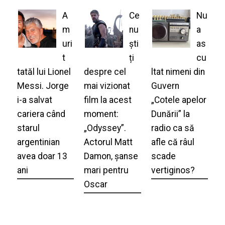
A
Ce
Nu
m
nu
a
uri
ști
as
t
ți
cu
tatăl lui Lionel
despre cel
ltat nimeni din
Messi. Jorge
mai vizionat
Guvern
i-a salvat
film la acest
„Cotele apelor
cariera când
moment:
Dunării” la
starul
„Odyssey”.
radio ca să
argentinian
Actorul Matt
afle că râul
avea doar 13
Damon, șanse
scade
ani
mari pentru
vertiginos?
Oscar