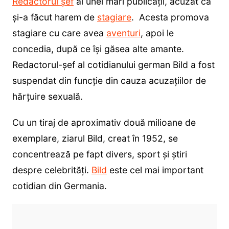
Redactorul șef
al unei mari publicații, acuzat că
și-a făcut harem de
stagiare
. Acesta promova
stagiare cu care avea
aventuri
, apoi le
concedia, după ce își găsea alte amante.
Redactorul-șef al cotidianului german Bild a fost
suspendat din funcție din cauza acuzațiilor de
hărțuire sexuală.
Cu un tiraj de aproximativ două milioane de
exemplare, ziarul Bild, creat în 1952, se
concentrează pe fapt divers, sport şi ştiri
despre celebrităţi.
Bild
este cel mai important
cotidian din Germania.