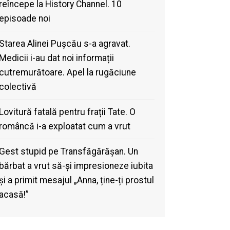
reîncepe la History Channel. 10
episoade noi
Starea Alinei Pușcău s-a agravat.
Medicii i-au dat noi informații
cutremurătoare. Apel la rugăciune
colectivă
Lovitură fatală pentru frații Tate. O
româncă i-a exploatat cum a vrut
Gest stupid pe Transfăgărășan. Un
bărbat a vrut să-și impresioneze iubita
și a primit mesajul „Anna, ține-ți prostul
acasă!”