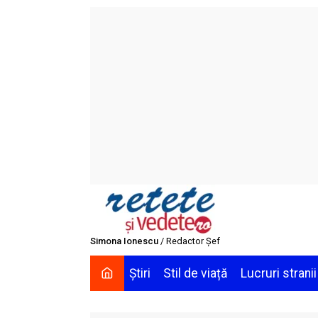
Skip
to
content
Simona Ionescu
/ Redactor Șef
Știri
Stil de viață
Lucruri stranii