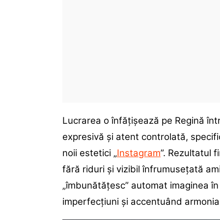
Lucrarea o înfățișează pe Regină înt
expresivă și atent controlată, specif
noii estetici „
Instagram
”. Rezultatul 
fără riduri și vizibil înfrumusețată am
„îmbunătățesc” automat imaginea în
imperfecțiuni și accentuând armonia 