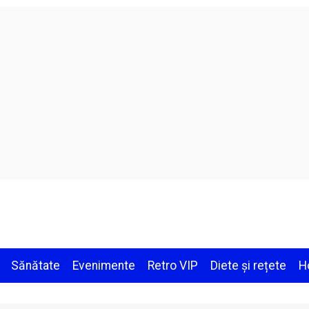
Sănătate
Evenimente
Retro VIP
Diete și rețete
H