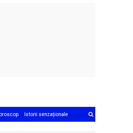
oroscop
Istorii senzaționale