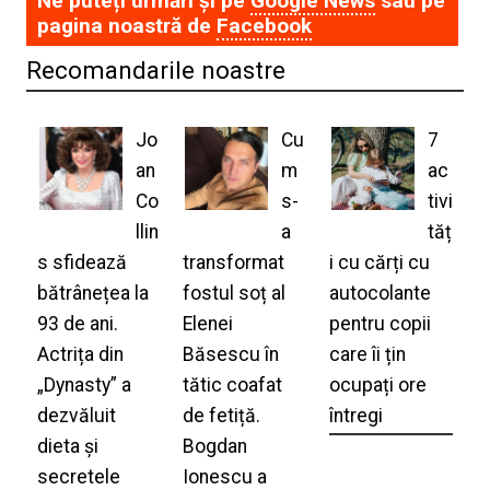
Ne puteți urmări și pe
Google News
sau pe
pagina noastră de
Facebook
Recomandarile noastre
Jo
Cu
7
an
m
ac
Co
s-
tivi
llin
a
tăț
s sfidează
transformat
i cu cărți cu
bătrânețea la
fostul soț al
autocolante
93 de ani.
Elenei
pentru copii
Actrița din
Băsescu în
care îi țin
„Dynasty” a
tătic coafat
ocupați ore
dezvăluit
de fetiță.
întregi
dieta și
Bogdan
secretele
Ionescu a