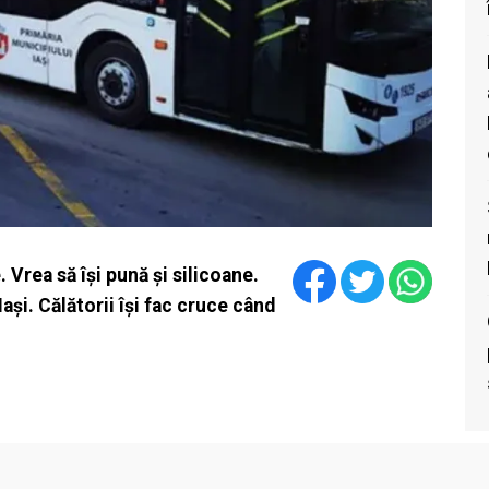
 Vrea să își pună și silicoane.
ași. Călătorii își fac cruce când