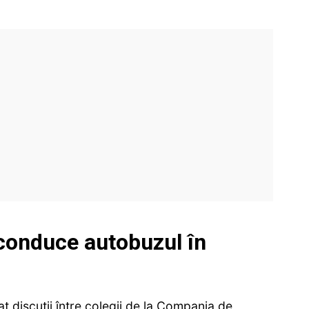
onduce autobuzul în
at discuții între colegii de la Compania de