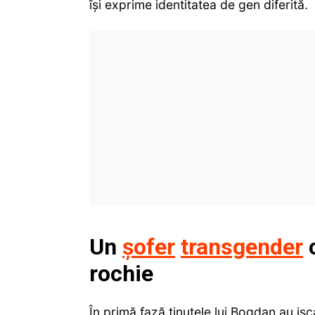
își exprime identitatea de gen diferită.
Un
șofer
transgender
c
rochie
În primă fază ținutele lui Bogdan au isc