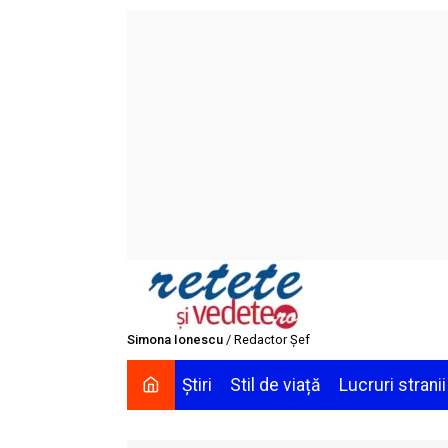
Skip
to
content
Simona Ionescu
/ Redactor Șef
Știri
Stil de viață
Lucruri stranii