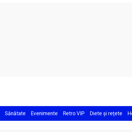
Sănătate
Evenimente
Retro VIP
Diete și rețete
H