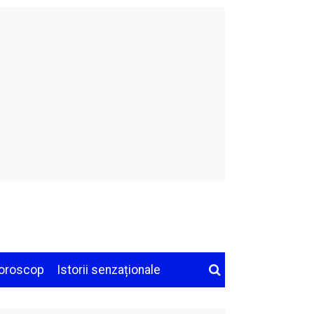
oroscop
Istorii senzaționale