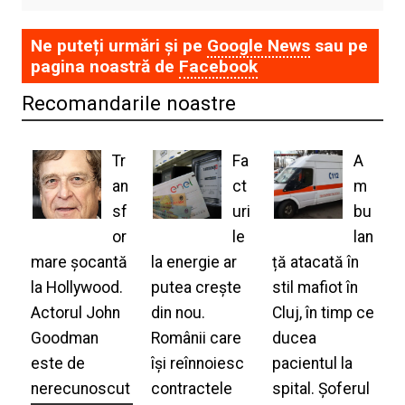
Ne puteți urmări și pe
Google News
sau pe
pagina noastră de
Facebook
Recomandarile noastre
Tr
Fa
A
an
ct
m
sf
uri
bu
or
le
lan
mare șocantă
la energie ar
ță atacată în
la Hollywood.
putea crește
stil mafiot în
Actorul John
din nou.
Cluj, în timp ce
Goodman
Românii care
ducea
este de
își reînnoiesc
pacientul la
nerecunoscut
contractele
spital. Șoferul