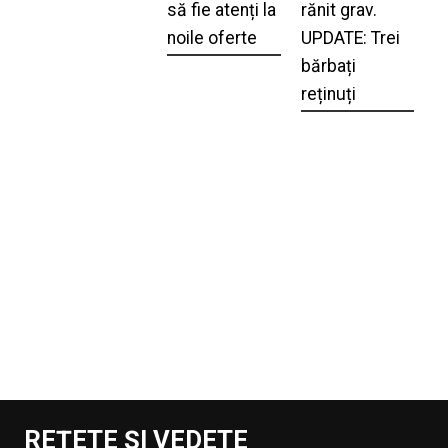
să fie atenți la
rănit grav.
noile oferte
UPDATE: Trei
bărbați
reținuți
REȚETE ȘI VEDETE