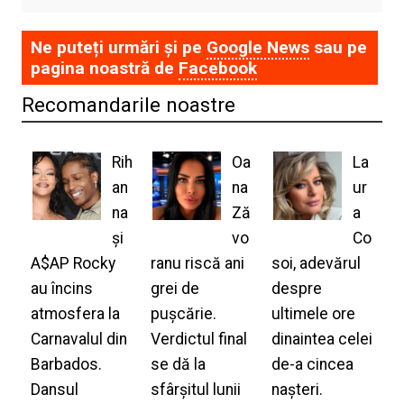
Ne puteți urmări și pe
Google News
sau pe
pagina noastră de
Facebook
Recomandarile noastre
Rih
Oa
La
an
na
ur
na
Ză
a
și
vo
Co
A$AP Rocky
ranu riscă ani
soi, adevărul
au încins
grei de
despre
atmosfera la
pușcărie.
ultimele ore
Carnavalul din
Verdictul final
dinaintea celei
Barbados.
se dă la
de-a cincea
Dansul
sfârșitul lunii
nașteri.