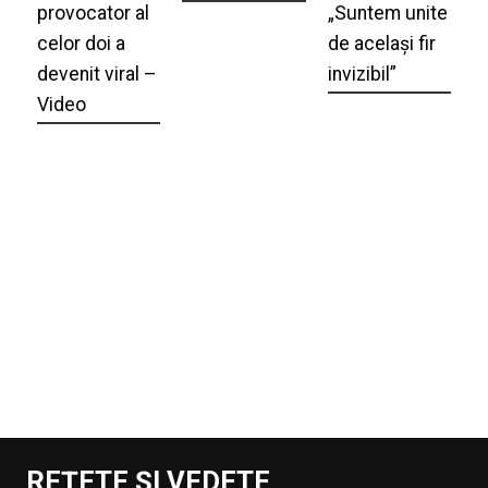
provocator al
„Suntem unite
celor doi a
de același fir
devenit viral –
invizibil”
Video
REȚETE ȘI VEDETE