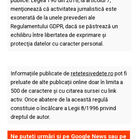
publice. Legea 190 din 2018, la articolul 7,
menţionează că activitatea jurnalistică este
exonerată de la unele prevederi ale
Regulamentului GDPR, dacă se păstrează un
echilibru între libertatea de exprimare şi
protecţia datelor cu caracter personal.
Informațiile publicate de
retetesivedete.ro
pot fi
preluate de alte publicații online doar în limita a
500 de caractere și cu citarea sursei cu link
activ. Orice abatere de la această regulă
constituie o încălcare a Legii 8/1996 privind
dreptul de autor.
Ne puteți urmări și pe
Google News
sau pe