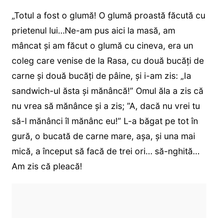
„Totul a fost o glumă! O glumă proastă făcută cu
prietenul lui…Ne-am pus aici la masă, am
mâncat și am făcut o glumă cu cineva, era un
coleg care venise de la Rasa, cu două bucăți de
carne și două bucăți de pâine, și i-am zis: „Ia
sandwich-ul ăsta și mănâncă!” Omul ăla a zis că
nu vrea să mănânce și a zis; ”A, dacă nu vrei tu
să-l mănânci îl mănânc eu!” L-a băgat pe tot în
gură, o bucată de carne mare, așa, și una mai
mică, a început să facă de trei ori… să-nghită…
Am zis că pleacă!