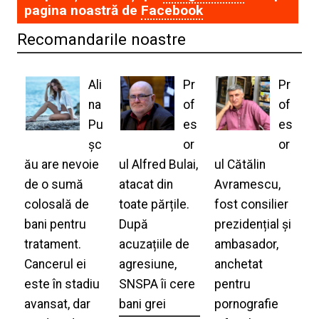
pagina noastră de
Facebook
Recomandarile noastre
Ali
Pr
Pr
na
of
of
Pu
es
es
șc
or
or
ău are nevoie
ul Alfred Bulai,
ul Cătălin
de o sumă
atacat din
Avramescu,
colosală de
toate părțile.
fost consilier
bani pentru
După
prezidențial și
tratament.
acuzațiile de
ambasador,
Cancerul ei
agresiune,
anchetat
este în stadiu
SNSPA îi cere
pentru
avansat, dar
bani grei
pornografie