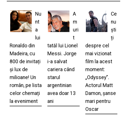
Nu
A
Ce
nt
m
nu
a
uri
ști
lui
t
ți
Ronaldo din
tatăl lui Lionel
despre cel
Madeira, cu
Messi. Jorge
mai vizionat
800 de invitați
i-a salvat
film la acest
și lux de
cariera când
moment:
milioane! Un
starul
„Odyssey”.
român, pe lista
argentinian
Actorul Matt
celor chemați
avea doar 13
Damon, șanse
la eveniment
ani
mari pentru
Oscar