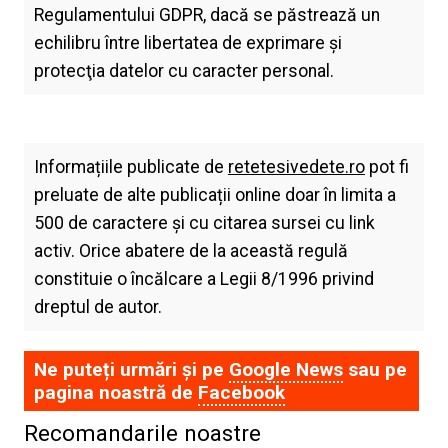
Regulamentului GDPR, dacă se păstrează un
echilibru între libertatea de exprimare şi
protecţia datelor cu caracter personal.
Informațiile publicate de
retetesivedete.ro
pot fi
preluate de alte publicații online doar în limita a
500 de caractere și cu citarea sursei cu link
activ. Orice abatere de la această regulă
constituie o încălcare a Legii 8/1996 privind
dreptul de autor.
Ne puteți urmări și pe
Google News
sau pe
pagina noastră de
Facebook
Recomandarile noastre