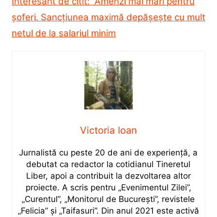
Interesant de citit: Amenzi mai mari pentru
șoferi. Sancțiunea maximă depășește cu mult
netul de la salariul minim
Victoria Ioan
Jurnalistă cu peste 20 de ani de experiență, a
debutat ca redactor la cotidianul Tineretul
Liber, apoi a contribuit la dezvoltarea altor
proiecte. A scris pentru „Evenimentul Zilei”,
„Curentul”, „Monitorul de București”, revistele
„Felicia” și „Taifasuri”. Din anul 2021 este activă