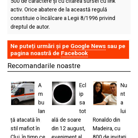
500 de caractere și cu citarea sursei cu link
activ. Orice abatere de la această regulă
constituie o încălcare a Legii 8/1996 privind
dreptul de autor.
Ne puteți urmări și pe
Google News
sau pe
pagina noastră de
Facebook
Recomandarile noastre
A
Ecl
Nu
m
ip
nt
bu
sa
a
lan
tot
lui
ță atacată în
ală de soare
Ronaldo din
stil mafiot în
din 12 august,
Madeira, cu
Cluj, în timp ce
eveniment al
800 de invitați