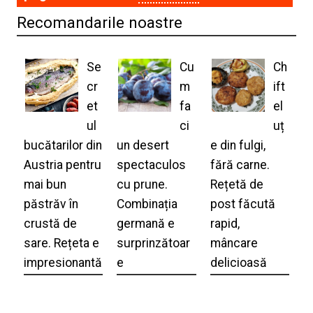
Recomandarile noastre
Se
Cu
Ch
cr
m
ift
et
fa
el
ul
ci
uț
bucătarilor din
un desert
e din fulgi,
Austria pentru
spectaculos
fără carne.
mai bun
cu prune.
Rețetă de
păstrăv în
Combinația
post făcută
crustă de
germană e
rapid,
sare. Rețeta e
surprinzătoar
mâncare
impresionantă
e
delicioasă