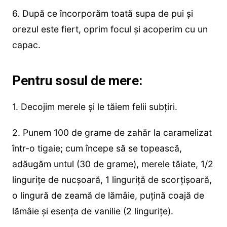
6. După ce încorporăm toată supa de pui și
orezul este fiert, oprim focul și acoperim cu un
capac.
Pentru sosul de mere:
1. Decojim merele și le tăiem felii subțiri.
2. Punem 100 de grame de zahăr la caramelizat
într-o tigaie; cum începe să se topească,
adăugăm untul (30 de grame), merele tăiate, 1/2
lingurițe de nucșoară, 1 linguriță de scorțișoară,
o lingură de zeamă de lămâie, puțină coajă de
lămâie și esența de vanilie (2 lingurițe).