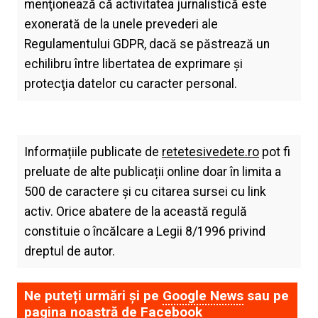
menţionează că activitatea jurnalistică este
exonerată de la unele prevederi ale
Regulamentului GDPR, dacă se păstrează un
echilibru între libertatea de exprimare şi
protecţia datelor cu caracter personal.
Informațiile publicate de
retetesivedete.ro
pot fi
preluate de alte publicații online doar în limita a
500 de caractere și cu citarea sursei cu link
activ. Orice abatere de la această regulă
constituie o încălcare a Legii 8/1996 privind
dreptul de autor.
Ne puteți urmări și pe
Google News
sau pe
pagina noastră de
Facebook