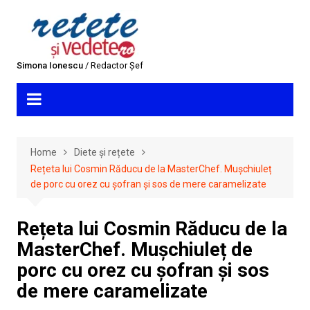
Skip
to
content
Simona Ionescu
/ Redactor Șef
Home
Diete și rețete
Rețeta lui Cosmin Răducu de la MasterChef. Mușchiuleț
de porc cu orez cu șofran și sos de mere caramelizate
Rețeta lui Cosmin Răducu de la
MasterChef. Mușchiuleț de
porc cu orez cu șofran și sos
de mere caramelizate