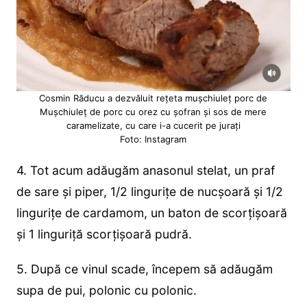
Cosmin Răducu a dezvăluit rețeta mușchiuleț porc de
Mușchiuleț de porc cu orez cu șofran și sos de mere
caramelizate, cu care i-a cucerit pe jurați
Foto: Instagram
4. Tot acum adăugăm anasonul stelat, un praf
de sare și piper, 1/2 lingurițe de nucșoară și 1/2
lingurițe de cardamom, un baton de scorțișoară
și 1 linguriță scorțișoară pudră.
5. După ce vinul scade, începem să adăugăm
supa de pui, polonic cu polonic.