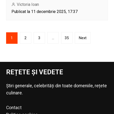
Victoria Ioan
Publicat la 11 decembrie 2025, 17:37
Paginație
1
2
3
…
35
Next
articole
REȚETE ȘI VEDETE
Știri generale, celebrități din toate domeniile, rețete
culinare.
Contact