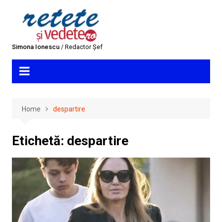
Skip
to
content
Simona Ionescu
/ Redactor Șef
Home
despartire
Etichetă:
despartire