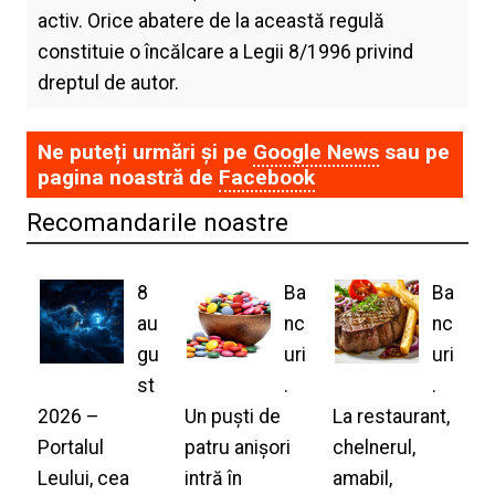
activ. Orice abatere de la această regulă
constituie o încălcare a Legii 8/1996 privind
dreptul de autor.
Ne puteți urmări și pe
Google News
sau pe
pagina noastră de
Facebook
Recomandarile noastre
8
Ba
Ba
au
nc
nc
gu
uri
uri
st
.
.
2026 –
Un puști de
La restaurant,
Portalul
patru anișori
chelnerul,
Leului, cea
intră în
amabil,