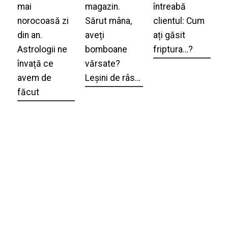
mai
magazin.
întreabă
norocoasă zi
Sărut mâna,
clientul: Cum
din an.
aveți
ați găsit
Astrologii ne
bomboane
friptura…?
învață ce
vărsate?
avem de
Leșini de râs…
făcut