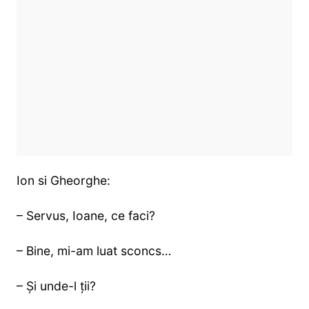
Ion si Gheorghe:
– Servus, Ioane, ce faci?
– Bine, mi-am luat sconcs…
– Și unde-l ții?