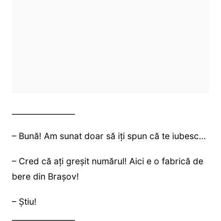
________________
– Bună! Am sunat doar să iți spun că te iubesc…
– Cred că ați greșit numărul! Aici e o fabrică de
bere din Brașov!
– Știu!
________________