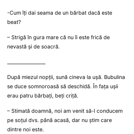
-Cum îți dai seama de un bărbat dacă este
beat?
– Strigă în gura mare că nu îi este frică de
nevastă și de soacră.
________________
După miezul nopţii, sună cineva la uşă. Bubulina
se duce somnoroasă să deschidă. În faţa uşii
erau patru bărbaţi, beţi criţă.
– Stimată doamnă, noi am venit să-l conducem
pe soţul dvs. până acasă, dar nu ştim care
dintre noi este.