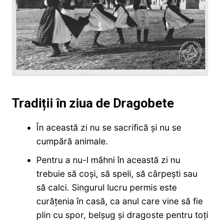
Tradiții în ziua de Dragobete
În această zi nu se sacrifică şi nu se
cumpără animale.
Pentru a nu-l mâhni în această zi nu
trebuie să coşi, să speli, să cârpeşti sau
să calci. Singurul lucru permis este
curăţenia în casă, ca anul care vine să fie
plin cu spor, belşug şi dragoste pentru toţi