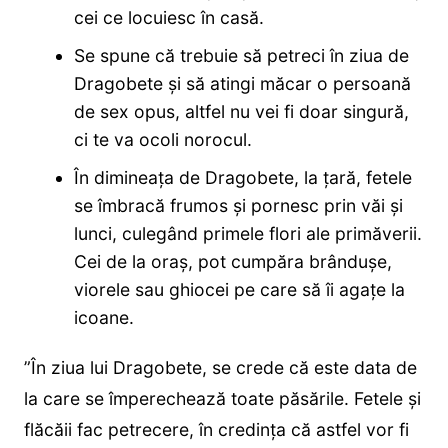
cei ce locuiesc în casă.
Se spune că trebuie să petreci în ziua de
Dragobete şi să atingi măcar o persoană
de sex opus, altfel nu vei fi doar singură,
ci te va ocoli norocul.
În dimineaţa de Dragobete, la ţară, fetele
se îmbracă frumos şi pornesc prin văi şi
lunci, culegând primele flori ale primăverii.
Cei de la oraş, pot cumpăra brânduşe,
viorele sau ghiocei pe care să îi agaţe la
icoane.
”În ziua lui Dragobete, se crede că este data de
la care se împerechează toate păsările. Fetele și
flăcăii fac petrecere, în credința că astfel vor fi