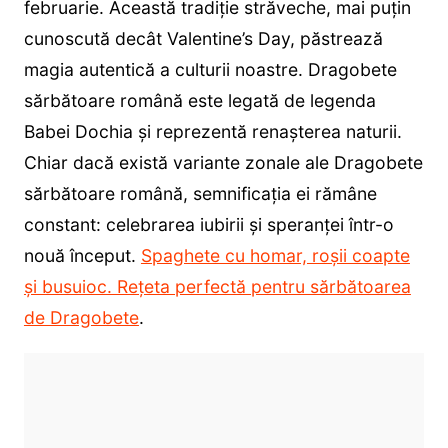
februarie. Această tradiție străveche, mai puțin
cunoscută decât Valentine’s Day, păstrează
magia autentică a culturii noastre. Dragobete
sărbătoare română este legată de legenda
Babei Dochia și reprezentă renașterea naturii.
Chiar dacă există variante zonale ale Dragobete
sărbătoare română, semnificația ei rămâne
constant: celebrarea iubirii și speranței într-o
nouă început.
Spaghete cu homar, roșii coapte
și busuioc. Rețeta perfectă pentru sărbătoarea
de Dragobete
.