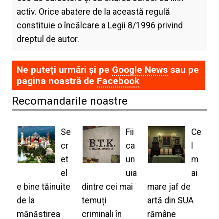
activ. Orice abatere de la această regulă
constituie o încălcare a Legii 8/1996 privind
dreptul de autor.
Ne puteți urmări și pe
Google News
sau pe
pagina noastră de
Facebook
Recomandarile noastre
Se
Fii
Ce
cr
ca
l
et
un
m
el
uia
ai
e bine tăinuite
dintre cei mai
mare jaf de
de la
temuți
artă din SUA
mănăstirea
criminali în
rămâne