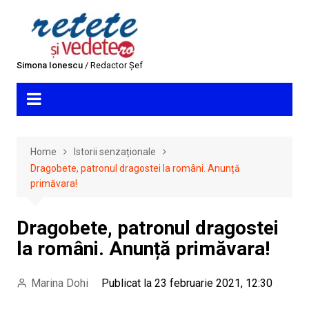
Skip
to
content
Simona Ionescu
/ Redactor Șef
Home
Istorii senzaționale
Dragobete, patronul dragostei la români. Anunță
primăvara!
Dragobete, patronul dragostei
la români. Anunță primăvara!
Marina Dohi
Publicat la 23 februarie 2021, 12:30