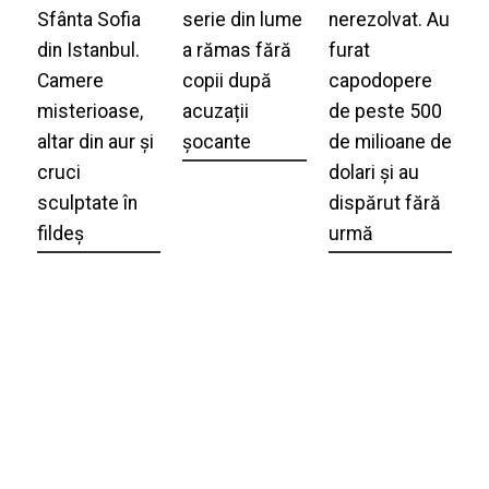
Sfânta Sofia
serie din lume
nerezolvat. Au
din Istanbul.
a rămas fără
furat
Camere
copii după
capodopere
misterioase,
acuzații
de peste 500
altar din aur și
șocante
de milioane de
cruci
dolari și au
sculptate în
dispărut fără
fildeș
urmă