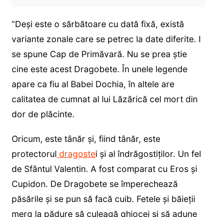
”Deşi este o sărbătoare cu dată fixă, există
variante zonale care se petrec la date diferite. I
se spune Cap de Primăvară. Nu se prea ştie
cine este acest Dragobete. În unele legende
apare ca fiu al Babei Dochia, în altele are
calitatea de cumnat al lui Lăzărică cel mort din
dor de plăcinte.
Oricum, este tânăr şi, fiind tânăr, este
protectorul
dragoste
i şi al îndrăgostiţilor. Un fel
de Sfântul Valentin. A fost comparat cu Eros şi
Cupidon. De Dragobete se împerechează
păsările şi se pun să facă cuib. Fetele şi băieţii
merg la pădure să culeagă ghiocei şi să adune