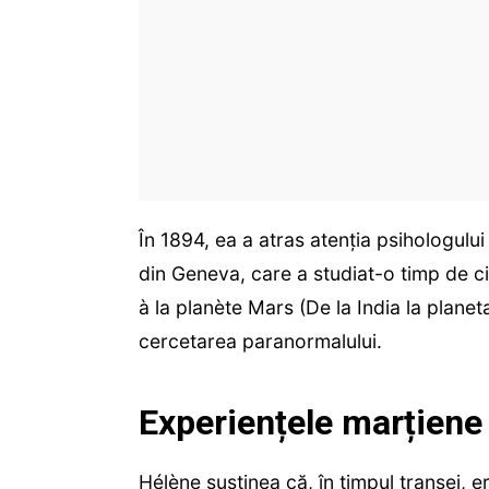
În 1894, ea a atras atenția psihologulu
din Geneva, care a studiat-o timp de ci
à la planète Mars (De la India la planet
cercetarea paranormalului.
Experiențele marțiene 
Hélène susținea că, în timpul transei, 