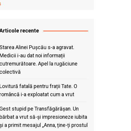
4
Articole recente
Starea Alinei Pușcău s-a agravat.
Medicii i-au dat noi informații
cutremurătoare. Apel la rugăciune
colectivă
Lovitură fatală pentru frații Tate. O
româncă i-a exploatat cum a vrut
Gest stupid pe Transfăgărășan. Un
bărbat a vrut să-și impresioneze iubita
și a primit mesajul „Anna, ține-ți prostul