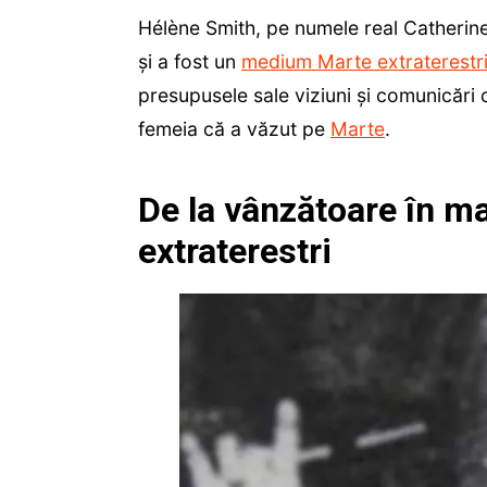
Hélène Smith, pe numele real Catherine
și a fost un
medium Marte extraterestr
presupusele sale viziuni și comunicări cu
femeia că a văzut pe
Marte
.
De la vânzătoare în m
extraterestri