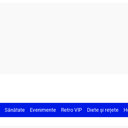
Sănătate
Evenimente
Retro VIP
Diete și rețete
H