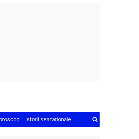
oroscop
Istorii senzaționale