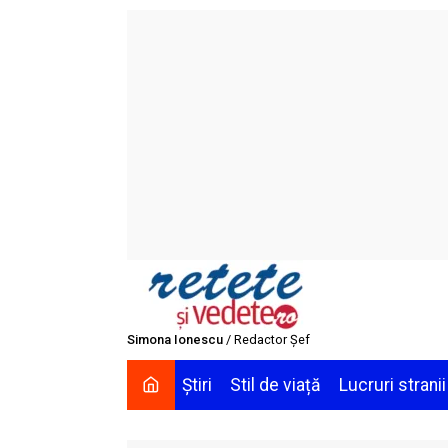
Skip
to
content
Simona Ionescu
/ Redactor Șef
Știri
Stil de viață
Lucruri stranii