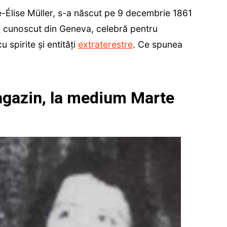
-Élise Müller, s-a născut pe 9 decembrie 1861
i
cunoscut din Geneva, celebră pentru
 spirite și entități
extraterestre
. Ce spunea
agazin, la medium Marte