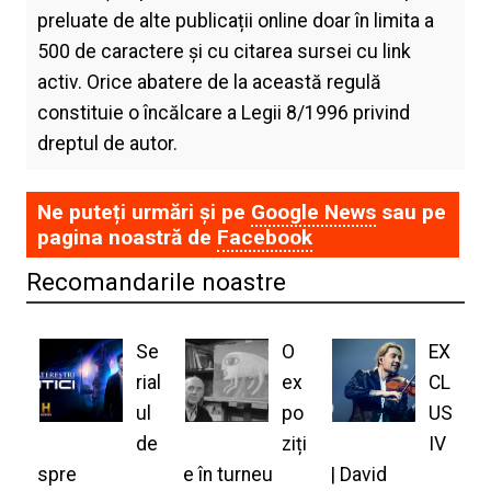
preluate de alte publicații online doar în limita a
500 de caractere și cu citarea sursei cu link
activ. Orice abatere de la această regulă
constituie o încălcare a Legii 8/1996 privind
dreptul de autor.
Ne puteți urmări și pe
Google News
sau pe
pagina noastră de
Facebook
Recomandarile noastre
Se
O
EX
rial
ex
CL
ul
po
US
de
ziți
IV
spre
e în turneu
| David