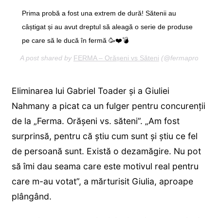
Prima probă a fost una extrem de dură! Sătenii au
câștigat și au avut dreptul să aleagă o serie de produse
pe care să le ducă în fermă 🥳❤️💣
A post shared by
FERMA – Orășeni vs Săteni
(@fermaprotv) on
Eliminarea lui Gabriel Toader și a Giuliei
Nahmany a picat ca un fulger pentru concurenții
de la „Ferma. Orășeni vs. săteni”. „Am fost
surprinsă, pentru că știu cum sunt și știu ce fel
de persoană sunt. Există o dezamăgire. Nu pot
să îmi dau seama care este motivul real pentru
care m-au votat”, a mărturisit Giulia, aproape
plângând.