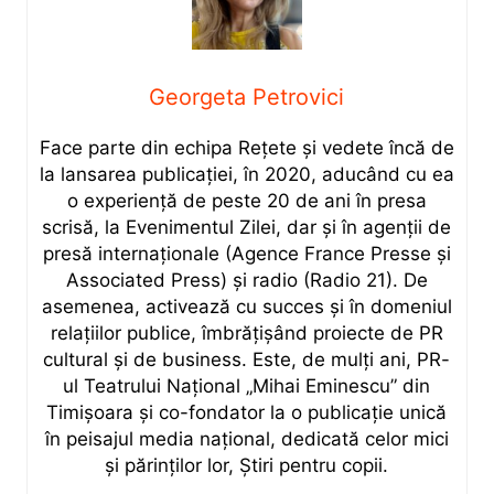
Georgeta Petrovici
Face parte din echipa Rețete și vedete încă de
la lansarea publicației, în 2020, aducând cu ea
o experiență de peste 20 de ani în presa
scrisă, la Evenimentul Zilei, dar și în agenții de
presă internaționale (Agence France Presse și
Associated Press) și radio (Radio 21). De
asemenea, activează cu succes și în domeniul
relațiilor publice, îmbrățișând proiecte de PR
cultural și de business. Este, de mulți ani, PR-
ul Teatrului Național „Mihai Eminescu” din
Timișoara și co-fondator la o publicație unică
în peisajul media național, dedicată celor mici
și părinților lor, Știri pentru copii.