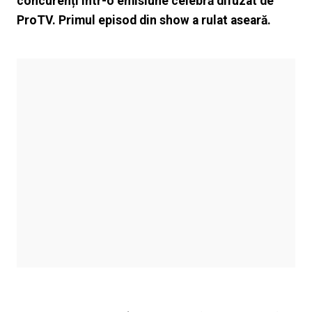
concurenți într-o emisiune celebră difuzat de
ProTV. Primul episod din show a rulat aseară.