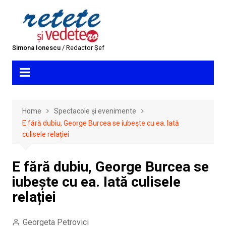
Skip
to
content
Simona Ionescu
/ Redactor Șef
Home
Spectacole și evenimente
E fără dubiu, George Burcea se iubește cu ea. Iată
culisele relației
E fără dubiu, George Burcea se
iubește cu ea. Iată culisele
relației
Georgeta Petrovici