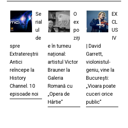
Se
O
EX
rial
ex
CL
ul
po
US
de
ziți
IV
spre
e în turneu
| David
Extratereștrii
național:
Garrett,
Antici
artistul Victor
violonistul-
reîncepe la
Brauner la
geniu, vine la
History
Galeria
București:
Channel. 10
Romană cu
„Vioara poate
episoade noi
„Opera de
cuceri orice
Hârtie”
public”