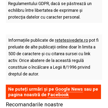
Regulamentului GDPR, dacă se păstrează un
echilibru între libertatea de exprimare şi
protecţia datelor cu caracter personal.
Informațiile publicate de
retetesivedete.ro
pot fi
preluate de alte publicații online doar în limita a
500 de caractere și cu citarea sursei cu link
activ. Orice abatere de la această regulă
constituie o încălcare a Legii 8/1996 privind
dreptul de autor.
Ne puteți urmări și pe
Google News
sau pe
pagina noastră de
Facebook
Recomandarile noastre