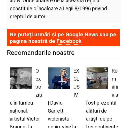
activ. Orice abatere de la această regulă
constituie o încălcare a Legii 8/1996 privind
dreptul de autor.
Ne puteți urmări și pe
Google News
sau pe
pagina noastră de
Facebook
Recomandarile noastre
O
EX
Ro
ex
CL
m
po
US
âni
ziți
IV
a a
e în turneu
| David
fost prezentă
național:
Garrett,
alături de
artistul Victor
violonistul-
artiști de pe
Brauner la
geniu, vine la
trei continente