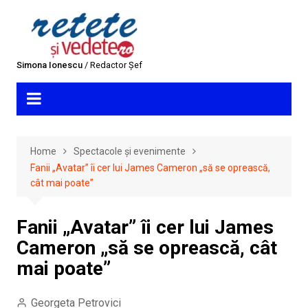
Skip
to
content
Simona Ionescu
/ Redactor Șef
Home
Spectacole și evenimente
Fanii „Avatar” îi cer lui James Cameron „să se oprească,
cât mai poate”
Fanii „Avatar” îi cer lui James
Cameron „să se oprească, cât
mai poate”
Georgeta Petrovici